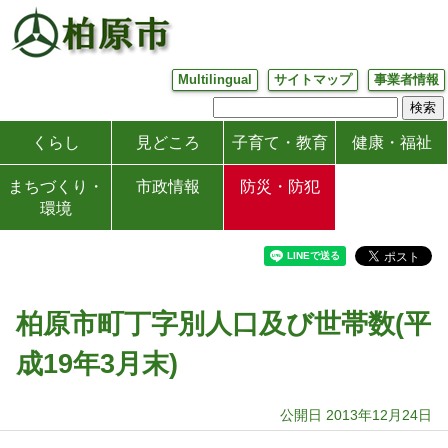
Multilingual
サイトマップ
事業者情報
くらし
見どころ
子育て・教育
健康・福祉
まちづくり・
市政情報
防災・防犯
環境
柏原市町丁字別人口及び世帯数(平
成19年3月末)
公開日 2013年12月24日