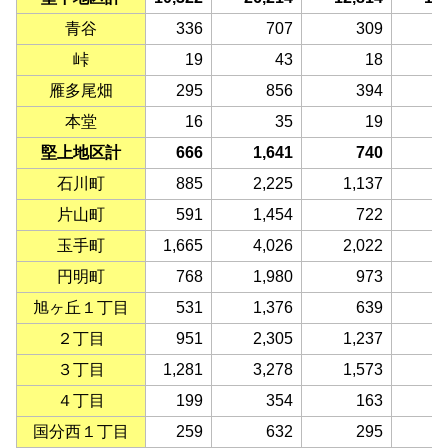
青谷
336
707
309
峠
19
43
18
雁多尾畑
295
856
394
本堂
16
35
19
堅上地区計
666
1,641
740
石川町
885
2,225
1,137
1
片山町
591
1,454
722
玉手町
1,665
4,026
2,022
2
円明町
768
1,980
973
1
旭ヶ丘１丁目
531
1,376
639
２丁目
951
2,305
1,237
1
３丁目
1,281
3,278
1,573
1
４丁目
199
354
163
国分西１丁目
259
632
295