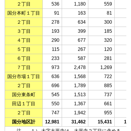
２丁目
536
1,180
559
国分本町１丁目
91
163
81
２丁目
278
634
300
３丁目
193
399
185
４丁目
290
677
320
５丁目
115
267
120
６丁目
233
587
281
７丁目
973
2,478
1,269
1
国分市場１丁目
636
1,568
722
２丁目
696
1,789
885
国分東条町
545
1,513
737
田辺１丁目
550
1,367
661
２丁目
747
1,942
955
国分地区計
12,981
31,462
15,431
16
注 １） 大字太平寺は、太平寺２丁目に含める