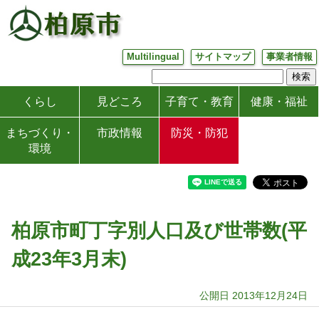
Multilingual
サイトマップ
事業者情報
くらし
見どころ
子育て・教育
健康・福祉
まちづくり・
市政情報
防災・防犯
環境
柏原市町丁字別人口及び世帯数(平
成23年3月末)
公開日 2013年12月24日