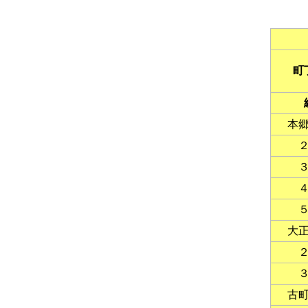
町
本
大
古