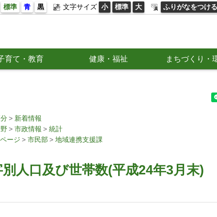
標準
青
黒
文字サイズ
小
標準
大
ふりがなをつけ
子育て・教育
健康・福祉
まちづくり・
区分
新着情報
分野
市政情報
統計
ページ
市民部
地域連携支援課
別人口及び世帯数(平成24年3月末)