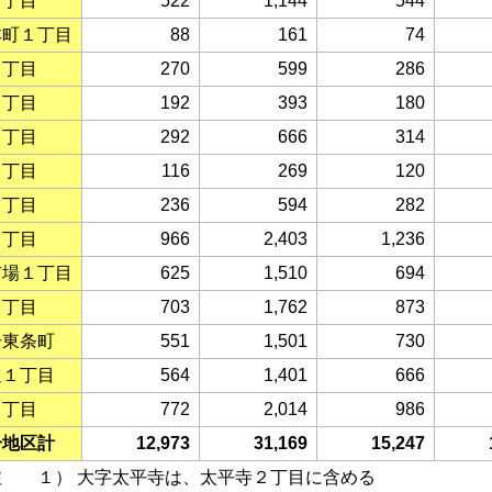
２丁目
522
1,144
544
本町１丁目
88
161
74
２丁目
270
599
286
３丁目
192
393
180
４丁目
292
666
314
５丁目
116
269
120
６丁目
236
594
282
７丁目
966
2,403
1,236
市場１丁目
625
1,510
694
２丁目
703
1,762
873
分東条町
551
1,501
730
辺１丁目
564
1,401
666
２丁目
772
2,014
986
分地区計
12,973
31,169
15,247
１） 大字太平寺は、太平寺２丁目に含める