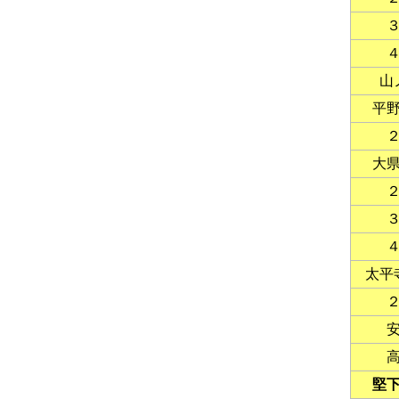
山
平
大
太平
堅