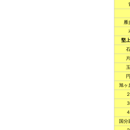
雁
堅
旭ヶ
国分