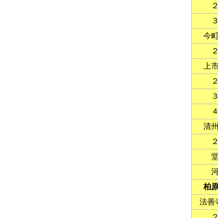
今
上
清
柏
法善