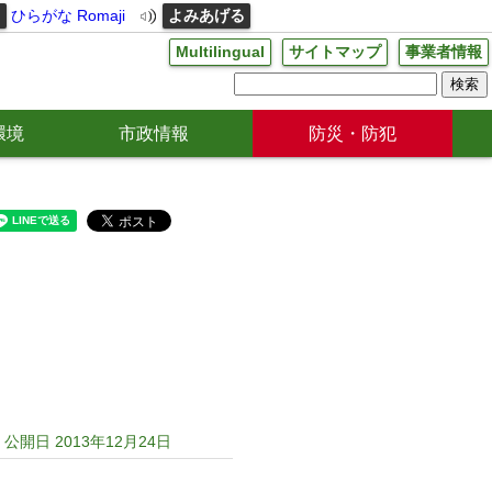
る
ひらがな
Romaji
よみあげる
Multilingual
サイトマップ
事業者情報
環境
市政情報
防災・防犯
公開日 2013年12月24日