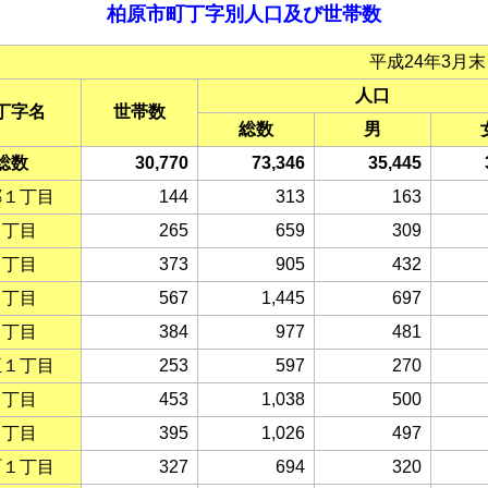
柏原市町丁字別人口及び世帯数
平成24年3月
人口
丁字名
世帯数
総数
男
総数
30,770
73,346
35,445
郷１丁目
144
313
163
２丁目
265
659
309
３丁目
373
905
432
４丁目
567
1,445
697
５丁目
384
977
481
正１丁目
253
597
270
２丁目
453
1,038
500
３丁目
395
1,026
497
町１丁目
327
694
320