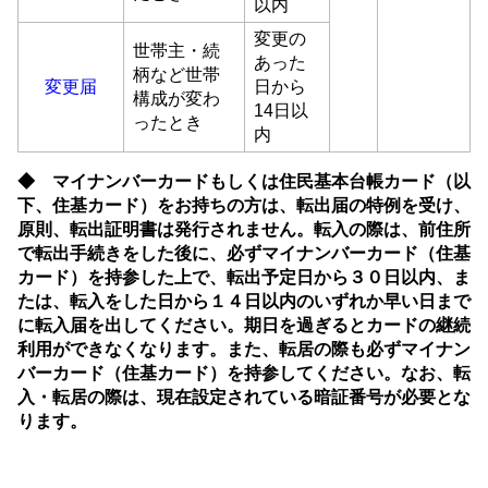
以内
変更の
世帯主・続
あった
柄など世帯
変更届
日から
構成が変わ
14日以
ったとき
内
◆
マイナンバーカードもしくは住民基本台帳カード（以
下、住基カード）をお持ちの方は、
転出届の特例を受け、
原則、転出証明書は発行されません。転入の際は、前住所
で転出手続きをした後に、必ずマイナンバーカード（住基
カード）を持参した上で、転出予定日から３０日以内、ま
たは、転入をした日から１４日以内のいずれか早い日まで
に転入届を出してください。期日を過ぎるとカードの継続
利用ができなくなります。また、転居の際も必ずマイナン
バーカード（住基カード）を持参してください。なお、転
入・転居の際は、
現在設定されている暗証番号が必要とな
ります。