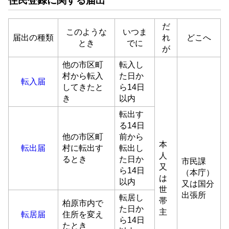
住民登録に関する届出
だ
このような
いつま
届出の種類
れ
どこへ
とき
でに
が
他の市区町
転入し
村から転入
た日か
転入届
してきたと
ら14日
き
以内
転出す
る14日
他の市区町
前から
本
転出届
村に転出す
転出し
人
るとき
た日か
市民課
又
ら14日
（本庁）
は
以内
又は国分
世
出張所
転居し
帯
柏原市内で
た日か
主
転居届
住所を変え
ら14日
たとき