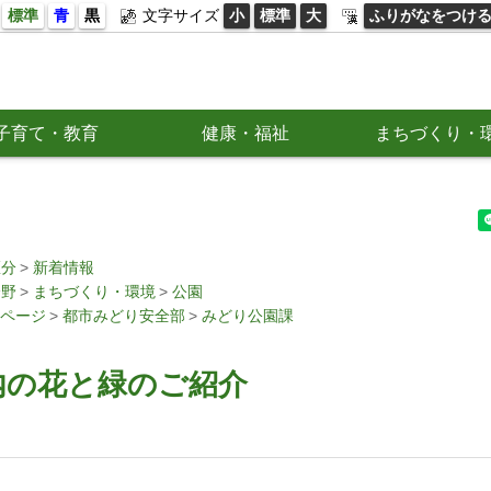
標準
青
黒
文字サイズ
小
標準
大
ふりがなをつけ
子育て・教育
健康・福祉
まちづくり・
区分
新着情報
分野
まちづくり・環境
公園
ページ
都市みどり安全部
みどり公園課
内の花と緑のご紹介