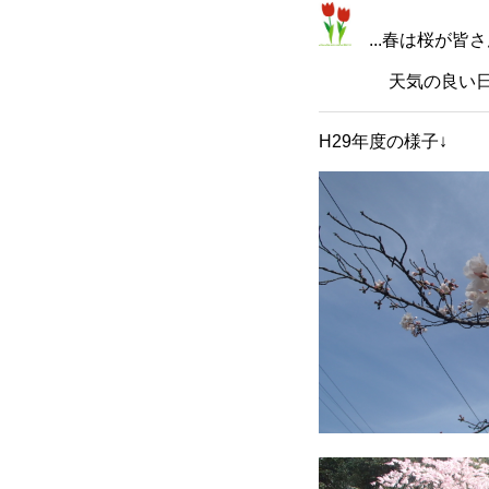
...春は桜が皆
天気の良い日には
H29年度の様子↓