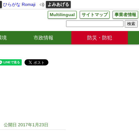
る
ひらがな
Romaji
よみあげる
Multilingual
サイトマップ
事業者情報
環境
市政情報
防災・防犯
公開日 2017年1月23日