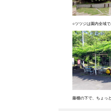
○ツツジは園内全域
藤棚の下で、ちょ