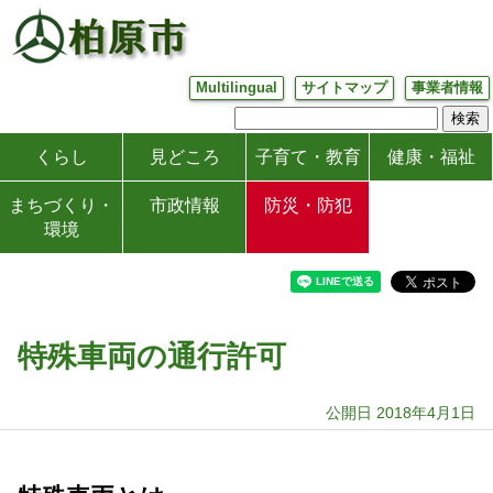
Multilingual
サイトマップ
事業者情報
くらし
見どころ
子育て・教育
健康・福祉
まちづくり・
市政情報
防災・防犯
環境
特殊車両の通行許可
公開日 2018年4月1日