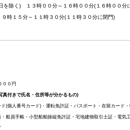
日を除く) １３時００分～１６時００分(１６時００分に
９時１５分～１１時３０分(１１時３０分に閉門)
０００円
写真付きで氏名・住所等が分かるもの)
ド(個人番号カード)・運転免許証・パスポート・在留カード
帳・船員手帳・小型船舶操縦免許証・宅地建物取引士証・電気
ど