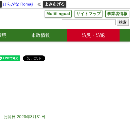
る
ひらがな
Romaji
よみあげる
Multilingual
サイトマップ
事業者情報
環境
市政情報
防災・防犯
公開日 2026年3月31日