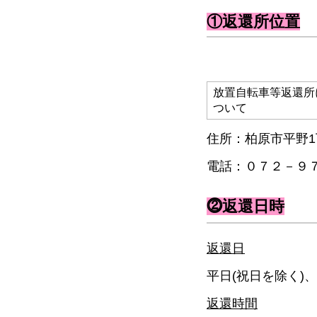
①返還所位置
放置自転車等返還所
ついて
住所：柏原市平野
電話：０７２－９
⓶返還日時
返還日
平日(祝日を除く)
返還時間