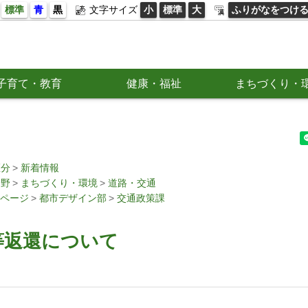
標準
青
黒
文字サイズ
小
標準
大
ふりがなをつけ
子育て・教育
健康・福祉
まちづくり・
区分
新着情報
分野
まちづくり・環境
道路・交通
ページ
都市デザイン部
交通政策課
等返還について