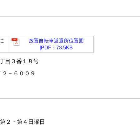
に
放置自転車返還所位置図
[PDF：73.5KB
1丁目３番１８号
７２－６００９
、第２・第４日曜日