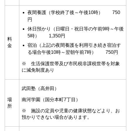
夜間養護（学校終了後～午後10時） 750
円
休日預かり（日曜日・祝日等の午前9時～午後
5時） 1,350円
料
宿泊（上記の夜間養護を利用引き続き宿泊す
金
る場合午後10時～翌朝午前7時） 750円
※ 生活保護世帯及び市民税非課税世帯を対象
に減免制度あり
武田塾（高井田）
場
南河学園（国分本町7丁目）
所
※ 施設の定員や児童の健康状態などより、お
預かりできない場合があります。