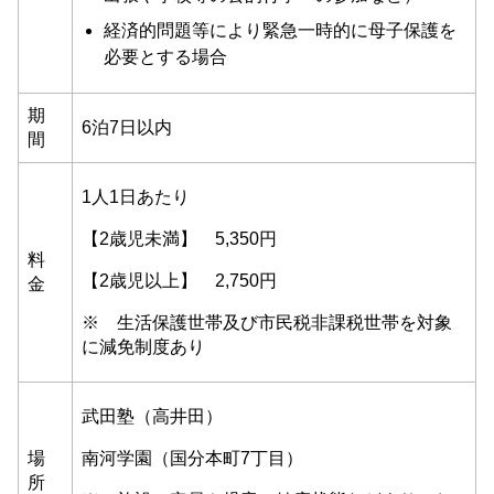
経済的問題等により緊急一時的に母子保護を
必要とする場合
期
6泊7日以内
間
1人1日あたり
【2歳児未満】 5,350円
料
【2歳児以上】 2,750円
金
※ 生活保護世帯及び市民税非課税世帯を対象
に減免制度あり
武田塾（高井田）
場
南河学園（国分本町7丁目）
所