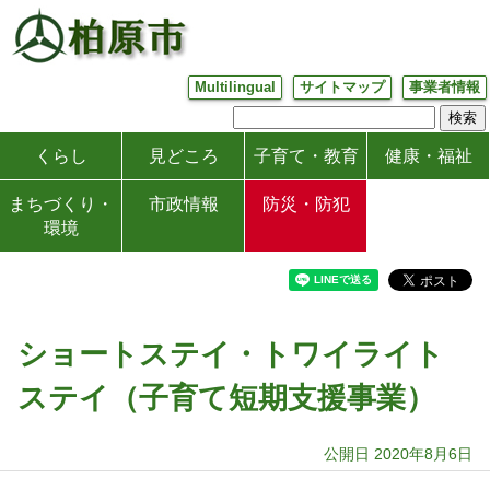
Multilingual
サイトマップ
事業者情報
くらし
見どころ
子育て・教育
健康・福祉
まちづくり・
市政情報
防災・防犯
環境
ショートステイ・トワイライト
ステイ（子育て短期支援事業）
公開日 2020年8月6日