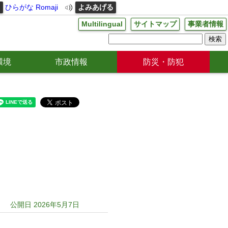
る
ひらがな
Romaji
よみあげる
Multilingual
サイトマップ
事業者情報
環境
市政情報
防災・防犯
公開日 2026年5月7日