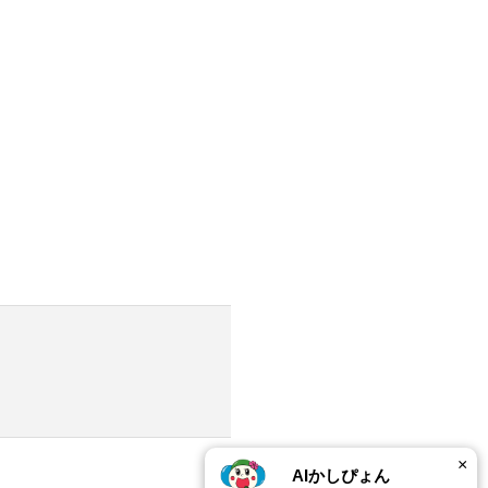
×
AIかしぴょん