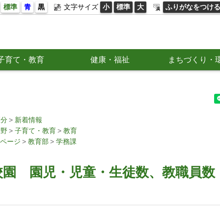
標準
青
黒
文字サイズ
小
標準
大
ふりがなをつけ
子育て・教育
健康・福祉
まちづくり・
区分
新着情報
分野
子育て・教育
教育
ページ
教育部
学務課
校園 園児・児童・生徒数、教職員数