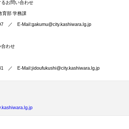
するお問い合わせ
育部 学務課
 E-Mail:gakumu@city.kashiwara.lg.jp
い合わせ
E-Mail:jidoufukushi@city.kashiwara.lg.jp
kashiwara.lg.jp