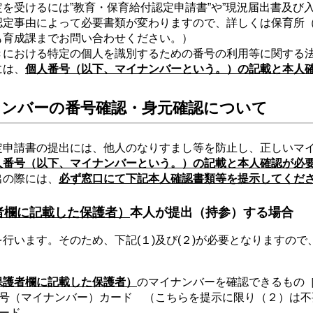
受けるには”教育・保育給付認定申請書”や”現況届出書及び入
認定事由によって必要書類が変わりますので、詳しくは保育所
も育成課までお問い合わせください。）
における特定の個人を識別するための番号の利用等に関する
には、
個人番号（以下、マイナンバーという。）の記載と本人
ナンバーの番号確認・身元確認について
申請書の提出には、他人のなりすまし等を防止し、正しいマ
人番号（以下、マイナンバーという。）の記載と本人確認が必
の際には、
必ず窓口にて下記本人確認書類等を提示してくだ
者欄に記載した保護者）
本人が提出（持参）する場合
います。そのため、下記(１)及び(２)が必要となりますので
保護者欄に記載した保護者）
のマイナンバーを確認できるもの
イナンバー）カード （こちらを提示に限り（２）は不
ード