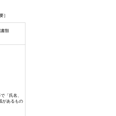
必要］
認書類
）
等で「氏名、
載があるもの