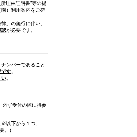
所理由証明書”等の提
（園）利用案内をご確
法律」の施行に伴い、
確認
が必要です。
イナンバーであること
要です
。
さい
。
、必ず受付の際に持参
［※以下から１つ］
要。）