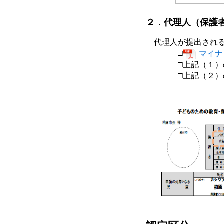
２．代理人
（保護
代理人が提出される
□
マイナ
□上記（１）の
□上記（２）の