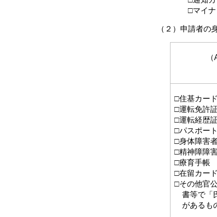
□マイナンバ
（２）申請者の身
（
□住基カー
□運転免許
□運転経歴証明
□パスポー
□身体障害
□精神障障
□療育手帳
□在留カー
□その他官
書等で「氏
があるも