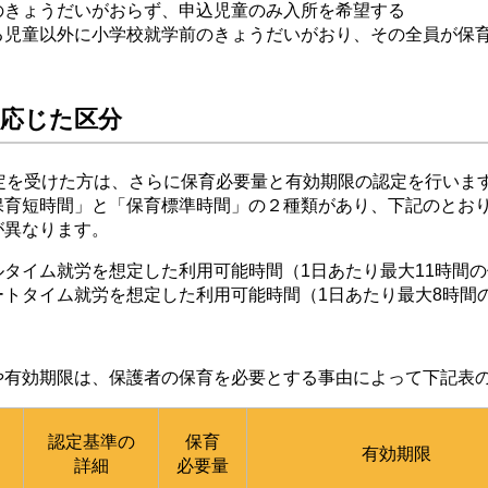
ょうだいがおらず、申込児童のみ入所を希望する
童以外に小学校就学前のきょうだいがおり、その全員が保育
に応じた区分
定を受けた方は、さらに保育必要量と有効期限の認定を行いま
育短時間」と「保育標準時間」の２種類があり、下記のとお
が異なります。
タイム就労を想定した利用可能時間（1日あたり最大11時間
ートタイム就労を想定した利用可能時間（1日あたり最大8時間
有効期限は、保護者の保育を必要とする事由によって下記表
認定基準の
保育
有効期限
詳細
必要量