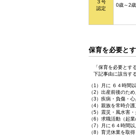
３号
0歳～2
認定
保育を必要と
「保育を必要とする
下記事由に該当する
（1）月に ６４時間
（2）出産前後のた
（3）疾病・負傷・
（4）親族を常時介
（5）震災・風水害
（6）求職活動（起
（7）月に６４時間
（8）育児休業を取