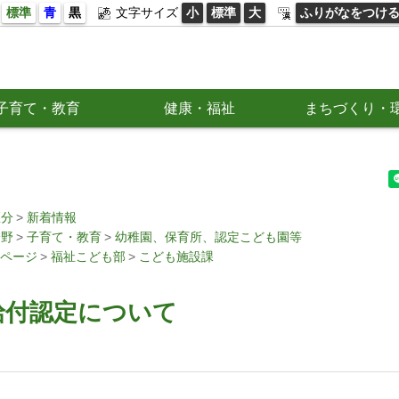
標準
青
黒
文字サイズ
小
標準
大
ふりがなをつけ
子育て・教育
健康・福祉
まちづくり・
区分
新着情報
分野
子育て・教育
幼稚園、保育所、認定こども園等
ページ
福祉こども部
こども施設課
給付認定について