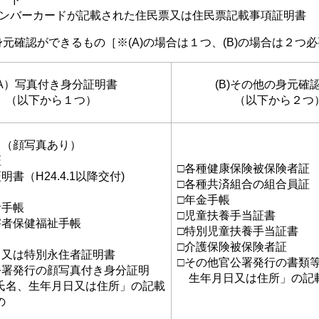
ーカードが記載された住民票又は住民票記載事項証明書
元確認ができるもの［※(A)の場合は１つ、(B)の場合は２つ
A）写真付き身分証明書
(B)その他の身元確
（以下から１つ）
（以下から２つ
ド（顔写真あり）
証
□各種健康保険被保険者証
書（H24.4.1以降交付)
□各種共済組合の組合員証
ト
□年金手帳
者手帳
□児童扶養手当証書
害者保健福祉手帳
□特別児童扶養手当証書
□介護保険被保険者証
ド又は特別永住者証明書
□その他官公署発行の書類
公署発行の顔写真付き身分証明
生年月日又は住所」の記
名、生年月日又は住所」の記載
の