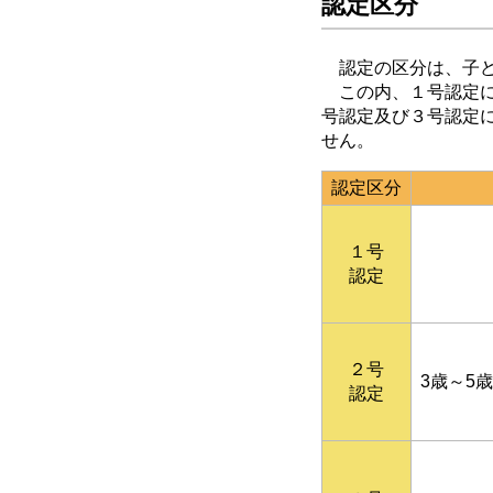
認定区分
認定の区分は、子ど
この内、１号認定に
号認定及び３号認定
せん。
認定区分
１号
認定
２号
3歳～5
認定