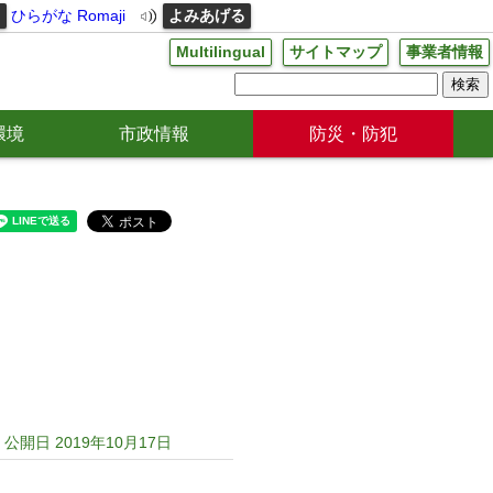
る
ひらがな
Romaji
よみあげる
Multilingual
サイトマップ
事業者情報
環境
市政情報
防災・防犯
公開日 2019年10月17日