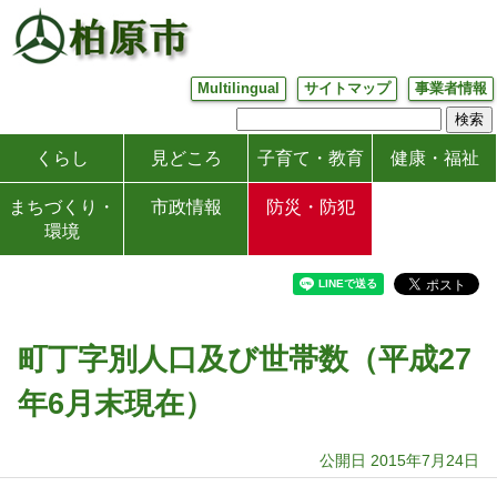
Multilingual
サイトマップ
事業者情報
くらし
見どころ
子育て・教育
健康・福祉
まちづくり・
市政情報
防災・防犯
環境
町丁字別人口及び世帯数（平成27
年6月末現在）
公開日 2015年7月24日