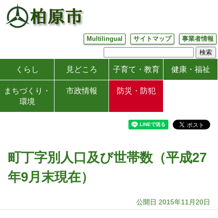
Multilingual
サイトマップ
事業者情報
くらし
見どころ
子育て・教育
健康・福祉
まちづくり・
市政情報
防災・防犯
環境
町丁字別人口及び世帯数（平成27
年9月末現在）
公開日 2015年11月20日