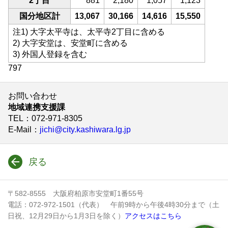
2丁目
881
2,180
1,057
1,123
国分地区計
13,067
30,166
14,616
15,550
注1) 大字太平寺は、太平寺2丁目に含める
2) 大字安堂は、安堂町に含める
3) 外国人登録を含む
797
お問い合わせ
地域連携支援課
TEL
：072-971-8305
E-Mail
：
jichi@city.kashiwara.lg.jp
戻る
〒582-8555 大阪府柏原市安堂町1番55号
電話：072-972-1501（代表） 午前9時から午後4時30分まで（土
日祝、12月29日から1月3日を除く）
アクセスはこちら