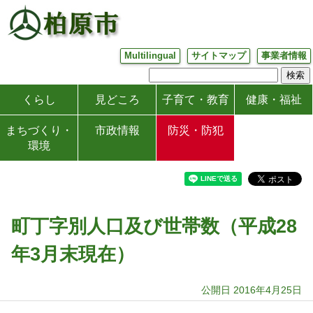
Multilingual
サイトマップ
事業者情報
くらし
見どころ
子育て・教育
健康・福祉
まちづくり・
市政情報
防災・防犯
環境
町丁字別人口及び世帯数（平成28
年3月末現在）
公開日 2016年4月25日