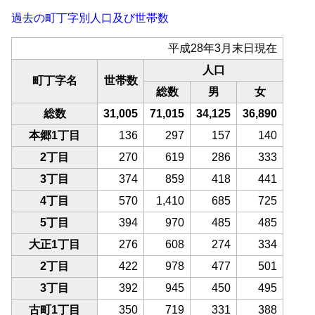
過去の町丁字別人口及び世帯数
平成28年3月末日現在
人口
町丁字名
世帯数
総数
男
女
総数
31,005
71,015
34,125
36,890
本郷1丁目
136
297
157
140
2丁目
270
619
286
333
3丁目
374
859
418
441
4丁目
570
1,410
685
725
5丁目
394
970
485
485
大正1丁目
276
608
274
334
2丁目
422
978
477
501
3丁目
392
945
450
495
古町1丁目
350
719
331
388