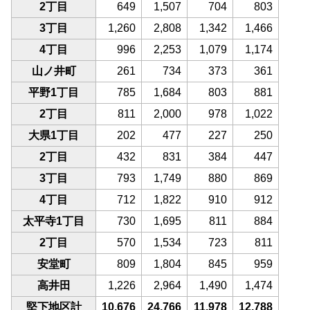
2丁目
649
1,507
704
803
3丁目
1,260
2,808
1,342
1,466
4丁目
996
2,253
1,079
1,174
山ノ井町
261
734
373
361
平野1丁目
785
1,684
803
881
2丁目
811
2,000
978
1,022
大県1丁目
202
477
227
250
2丁目
432
831
384
447
3丁目
793
1,749
880
869
4丁目
712
1,822
910
912
太平寺1丁目
730
1,695
811
884
2丁目
570
1,534
723
811
安堂町
809
1,804
845
959
高井田
1,226
2,964
1,490
1,474
堅下地区計
10,676
24,766
11,978
12,788