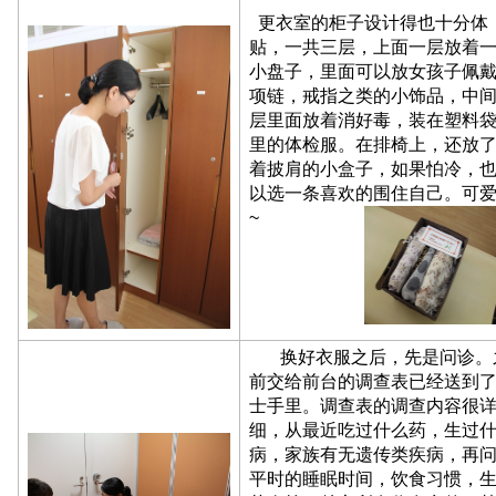
更衣室的柜子设计得也十分体
贴，一共三层，上面一层放着
小盘子，里面可以放女孩子佩
项链，戒指之类的小饰品，中
层里面放着消好毒，装在塑料
里的体检服。在排椅上，还放
着披肩的小盒子，如果怕冷，
以选一条喜欢的围住自己。可
~
换好衣服之后，先是问诊。
前交给前台的调查表已经送到
士手里。调查表的调查内容很
细，从最近吃过什么药，生过
病，家族有无遗传类疾病，再
平时的睡眠时间，饮食习惯，