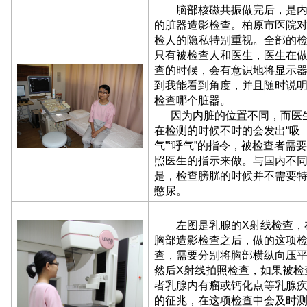
脑部核磁共振做完后，是内
的脏器造影检查。柏原市医院
检人的隐私特别重视。全部的
只有被检查人和医生，医生在
查的时候，会有意识地将显示
到我能看到角度，并且随时说
检查哪个脏器。
因为内脏的位置不同，而医
在检测的时候不时的会发出“吸
气”“呼气”的指令，被检查者需
照医生的指示来做。与国内不
是，检查膀胱的时候并不需要
憋尿。
左图是乳腺的X射线检查，
胸部造影检查之后，做的这项
查，需要分别将胸部横纵向压
然后X射线拍照检查，如果被检
者乳腺内有瘤或钙化点等乳腺
的征兆，在这项检查中会及时