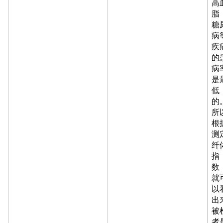
高
脂
糖
病
疾
的
病
是
低
的
所
根
测
纤
指
数
就
以
出
被
者