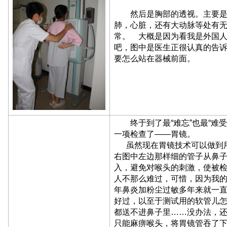
然后是胸部的透视。主要是
肺，心脏，还有大动脉等处有
常。 大概是因为看我是外国
吧，图中是医生正很认真的告
要怎么站在器械前面。
终于到了最“难忘”也最“难受
一项检查了——胃镜。
虽然现在胃镜技术可以做到
右图中左边那样细的管子从鼻
入，避免对喉头的刺激，使被
人不那么难过，可惜，因为我
年鼻炎加粉尘过敏多年来就一
好过，以至于测试用的软管儿
都送不进鼻子里……没办法，
只能麻痹喉头，将胃镜管吞了