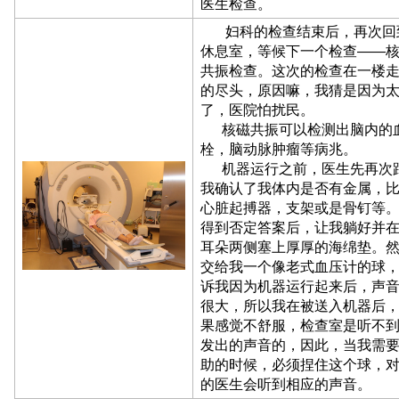
医生检查。
妇科的检查结束后，再次回
休息室，等候下一个检查——
共振检查。这次的检查在一楼
的尽头，原因嘛，我猜是因为
了，医院怕扰民。
核磁共振可以检测出脑内的
栓，脑动脉肿瘤等病兆。
机器运行之前，医生先再次
我确认了我体内是否有金属，
心脏起搏器，支架或是骨钉等
得到否定答案后，让我躺好并
耳朵两侧塞上厚厚的海绵垫。
交给我一个像老式血压计的球
诉我因为机器运行起来后，声
很大，所以我在被送入机器后
果感觉不舒服，检查室是听不
发出的声音的，因此，当我需
助的时候，必须捏住这个球，
的医生会听到相应的声音。