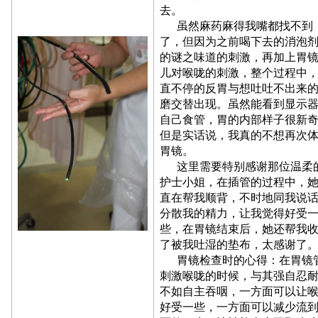
去。
虽然麻药麻得我嘴都找不到
了，但因为之前喝下去的消泡
的谜之味道的刺激，再加上胃
儿对喉咙的刺激，整个过程中
直不停的反胃与想吐吐不出来
磨交替出现。虽然能看到显示
自己食管，胃的内部样子很新
但是实话说，我真的不想再次
胃镜。
这里需要特别感谢那位温柔
护士小姐，在插管的过程中，
直在帮我顺背，不时地同我说
分散我的精力，让我觉得好受
些，在胃镜结束后，她还帮我
了被我吐湿的垫布，太感谢了
胃镜检查时的心得：在胃镜
刺激喉咙的时候，与其强自忍
不如自主吞咽，一方面可以让
好受一些，一方面可以减少流