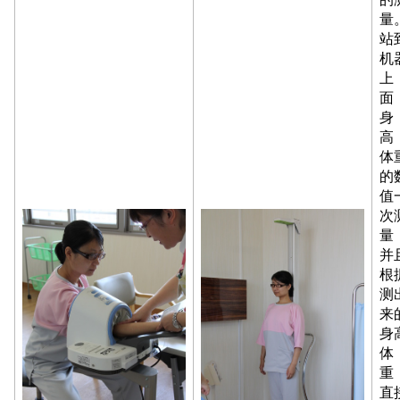
量
站
机
上
面
身
高
体
的
值
次
量
并
根
测
来
身
体
重
直