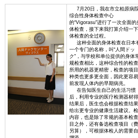
7月20日，我在市立柏原病
综合性身体检查中心
的“Vigorasu”进行了一次全面的
体检查，接下来我打算介绍一
体检查的全过程。
这种全面的身体检查在日本
一个专门的名称，叫“人間ドッ
ク”，与学校和单位提供的身体
规检查相比，这种综合性的检
所用的机器更精密，检查的项
种类也更多更全面，因此更容
前发现人体内的早期病兆。
在告知医生自己的生活习惯
后，利用专业的医疗检测器材
结果后，医生也会根据检查结
给出更专业的健康生活建议。
内容，也是除了常规的基本检
目之外，还有备选检查项目（
另算），可根据体检人的需要
增添。