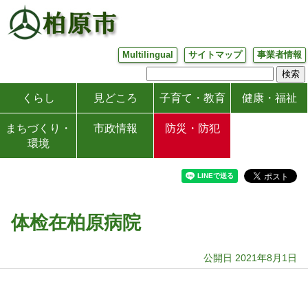
Multilingual
サイトマップ
事業者情報
くらし
見どころ
子育て・教育
健康・福祉
まちづくり・
市政情報
防災・防犯
環境
体检在柏原病院
公開日 2021年8月1日