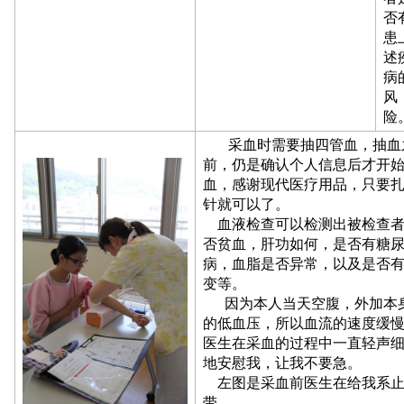
否
患
述
病
风
险
采血时需要抽四管血，抽血
前，仍是确认个人信息后才开
血，感谢现代医疗用品，只要
针就可以了。
血液检查可以检测出被检查者
否贫血，肝功如何，是否有糖
病，血脂是否异常，以及是否
变等。
因为本人当天空腹，外加本
的低血压，所以血流的速度缓
医生在采血的过程中一直轻声
地安慰我，让我不要急。
左图是采血前医生在给我系止
带。