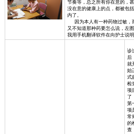
节奏等，总之所有你在意的，
没在意的健康上的点，都被包
内了。
因为本人有一种药物过敏，
又不知道那种药要怎么说，左
我用手机翻译软件在向护士说
诊
后
就
始
式
检
项
了
第
项
常
的
查