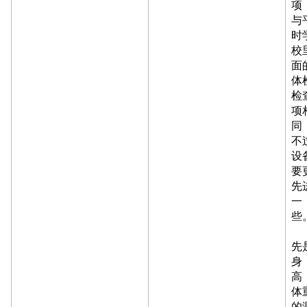
项
与
时
校
面
体
检
项
同
不
设
要
先
一
些
先
身
高
体
的