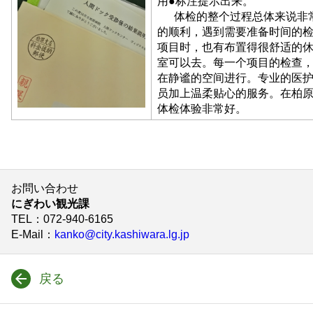
用●标注提示出来。
体检的整个过程总体来说非
的顺利，遇到需要准备时间的
项目时，也有布置得很舒适的
室可以去。每一个项目的检查
在静谧的空间进行。专业的医
员加上温柔贴心的服务。在柏
体检体验非常好。
お問い合わせ
にぎわい観光課
TEL
：072-940-6165
E-Mail
：
kanko@city.kashiwara.lg.jp
戻る