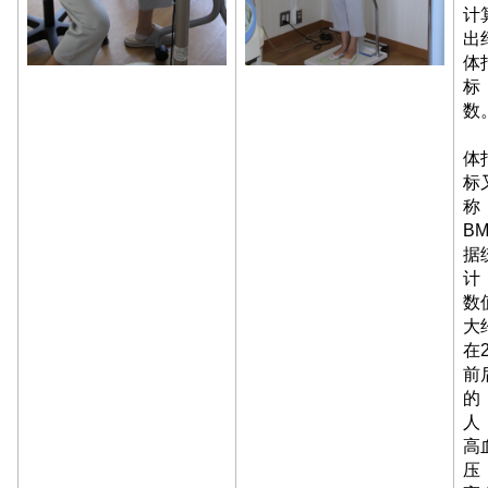
计
出
体
标
数
体
标
称
BM
据
计
数
大
在2
前
的
人
高
压