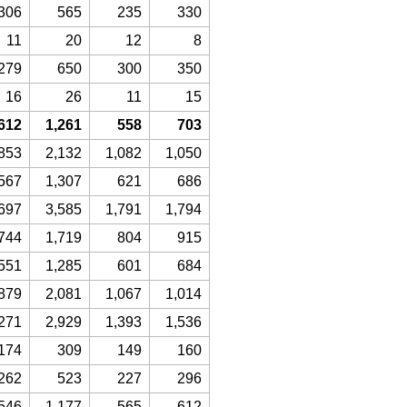
306
565
235
330
11
20
12
8
279
650
300
350
16
26
11
15
612
1,261
558
703
853
2,132
1,082
1,050
567
1,307
621
686
697
3,585
1,791
1,794
744
1,719
804
915
551
1,285
601
684
879
2,081
1,067
1,014
271
2,929
1,393
1,536
174
309
149
160
262
523
227
296
546
1,177
565
612