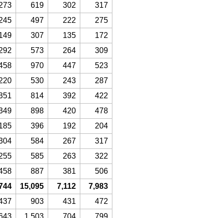
273
619
302
317
245
497
222
275
149
307
135
172
292
573
264
309
458
970
447
523
220
530
243
287
351
814
392
422
349
898
420
478
185
396
192
204
304
584
267
317
255
585
263
322
458
887
381
506
744
15,095
7,112
7,983
437
903
431
472
643
1,503
704
799