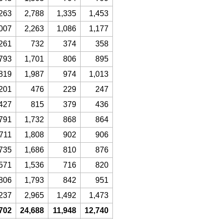
263
2,788
1,335
1,453
007
2,263
1,086
1,177
261
732
374
358
793
1,701
806
895
819
1,987
974
1,013
201
476
229
247
427
815
379
436
791
1,732
868
864
711
1,808
902
906
735
1,686
810
876
571
1,536
716
820
806
1,793
842
951
237
2,965
1,492
1,473
702
24,688
11,948
12,740