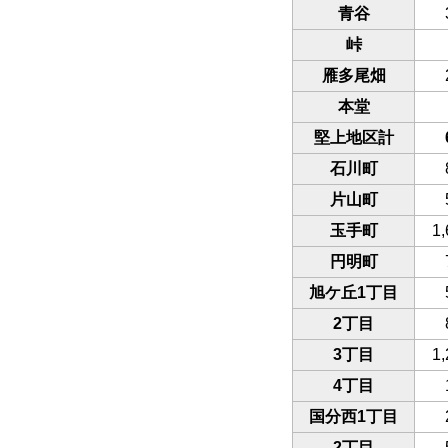
青谷
峠
雁多尾畑
本堂
堅上地区計
石川町
片山町
玉手町
1,
円明町
旭ケ丘1丁目
2丁目
3丁目
1,
4丁目
国分西1丁目
2丁目