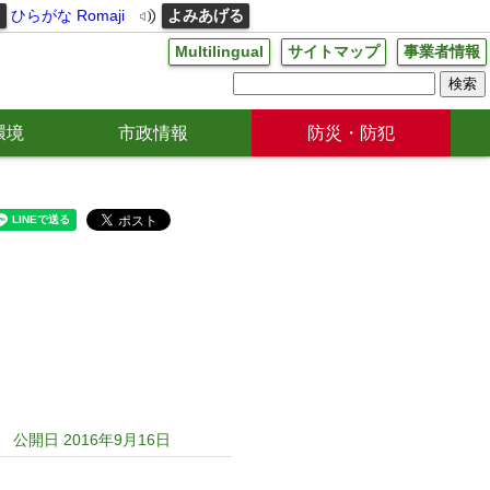
る
ひらがな
Romaji
よみあげる
Multilingual
サイトマップ
事業者情報
環境
市政情報
防災・防犯
公開日 2016年9月16日