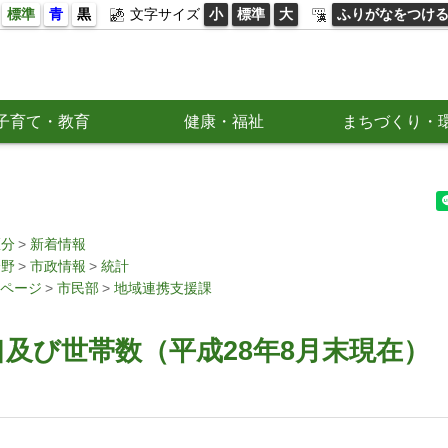
標準
青
黒
文字サイズ
小
標準
大
ふりがなをつけ
子育て・教育
健康・福祉
まちづくり・
区分
新着情報
分野
市政情報
統計
ページ
市民部
地域連携支援課
及び世帯数（平成28年8月末現在）