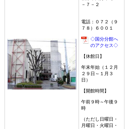
－７－２
電話：０７２（９
７８）６００１
◇国分分館へ
のアクセス◇
【休館日】
年末年始（１２月
２９日～１月３
日）
【開館時間】
午前９時～午後９
時
（ただし日曜日・
月曜日・火曜日・