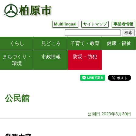
Multilingual
サイトマップ
事業者情報
くらし
見どころ
子育て・教育
健康・福祉
まちづくり・
市政情報
防災・防犯
環境
公民館
公開日 2023年3月30日