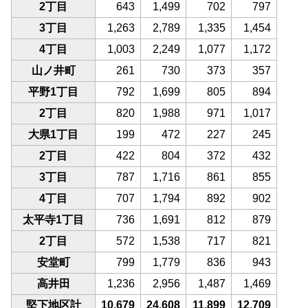
2丁目
643
1,499
702
797
3丁目
1,263
2,789
1,335
1,454
4丁目
1,003
2,249
1,077
1,172
山ノ井町
261
730
373
357
平野1丁目
792
1,699
805
894
2丁目
820
1,988
971
1,017
大県1丁目
199
472
227
245
2丁目
422
804
372
432
3丁目
787
1,716
861
855
4丁目
707
1,794
892
902
太平寺1丁目
736
1,691
812
879
2丁目
572
1,538
717
821
安堂町
799
1,779
836
943
高井田
1,236
2,956
1,487
1,469
堅下地区計
10,679
24,608
11,899
12,709