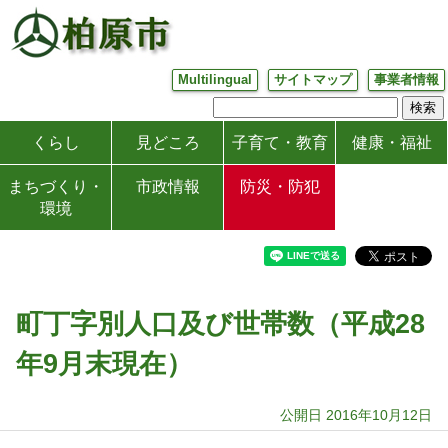
Multilingual
サイトマップ
事業者情報
くらし
見どころ
子育て・教育
健康・福祉
まちづくり・
市政情報
防災・防犯
環境
町丁字別人口及び世帯数（平成28
年9月末現在）
公開日 2016年10月12日