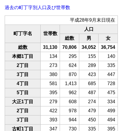
過去の町丁字別人口及び世帯数
平成28年9月末日現在
人口
町丁字名
世帯数
総数
男
女
総数
31,130
70,806
34,052
36,754
本郷1丁目
134
295
155
140
2丁目
273
624
289
335
3丁目
380
870
423
447
4丁目
581
1,413
685
728
5丁目
395
962
487
475
大正1丁目
279
608
274
334
2丁目
422
978
479
499
3丁目
393
944
450
494
古町1丁目
347
730
335
395