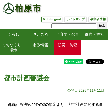
Multilingual
サイトマップ
事業者情報
くらし
見どころ
子育て・教育
健康・福祉
まちづくり・
市政情報
防災・防犯
環境
都市計画審議会
公開日 2025年11月11日
都市計画法第77条の2の規定より、都市計画に関する事