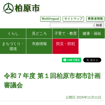
Multilingual
サイトマップ
事業者情報
くらし
見どころ
子育て・教育
健康・福祉
まちづくり・
市政情報
防災・防犯
環境
令和７年度 第１回柏原市都市計画
審議会
公開日 2025年11月11日