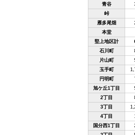
青谷
峠
雁多尾畑
本堂
堅上地区計
石川町
片山町
玉手町
1,
円明町
旭ケ丘1丁目
2丁目
3丁目
1,
4丁目
国分西1丁目
2丁目