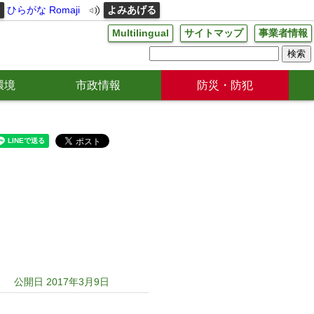
る
ひらがな
Romaji
よみあげる
Multilingual
サイトマップ
事業者情報
環境
市政情報
防災・防犯
公開日 2017年3月9日