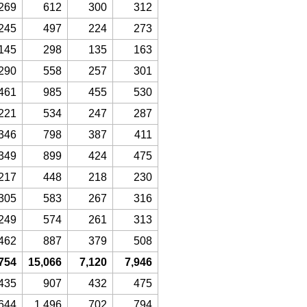
269
612
300
312
245
497
224
273
145
298
135
163
290
558
257
301
461
985
455
530
221
534
247
287
346
798
387
411
349
899
424
475
217
448
218
230
305
583
267
316
249
574
261
313
462
887
379
508
754
15,066
7,120
7,946
435
907
432
475
644
1,496
702
794