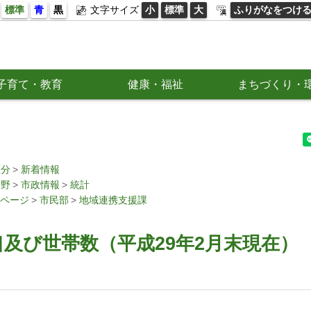
標準
青
黒
文字サイズ
小
標準
大
ふりがなをつけ
子育て・教育
健康・福祉
まちづくり・
区分
新着情報
分野
市政情報
統計
ページ
市民部
地域連携支援課
及び世帯数（平成29年2月末現在）