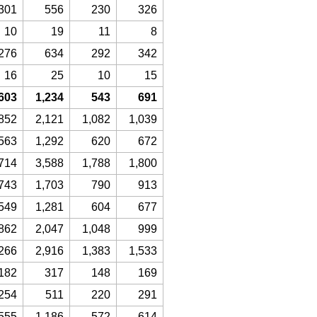
301
556
230
326
10
19
11
8
276
634
292
342
16
25
10
15
603
1,234
543
691
852
2,121
1,082
1,039
563
1,292
620
672
714
3,588
1,788
1,800
743
1,703
790
913
549
1,281
604
677
862
2,047
1,048
999
266
2,916
1,383
1,533
182
317
148
169
254
511
220
291
555
1,186
572
614