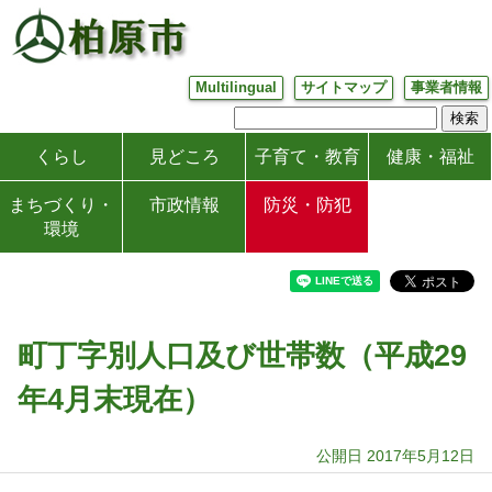
Multilingual
サイトマップ
事業者情報
くらし
見どころ
子育て・教育
健康・福祉
まちづくり・
市政情報
防災・防犯
環境
町丁字別人口及び世帯数（平成29
年4月末現在）
公開日 2017年5月12日