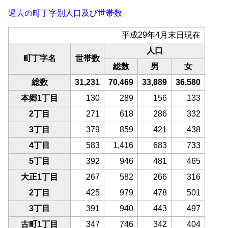
過去の町丁字別人口及び世帯数
平成29年4月末日現在
人口
町丁字名
世帯数
総数
男
女
総数
31,231
70,469
33,889
36,580
本郷1丁目
130
289
156
133
2丁目
271
618
286
332
3丁目
379
859
421
438
4丁目
583
1,416
683
733
5丁目
392
946
481
465
大正1丁目
267
582
266
316
2丁目
425
979
478
501
3丁目
391
940
443
497
古町1丁目
347
746
342
404