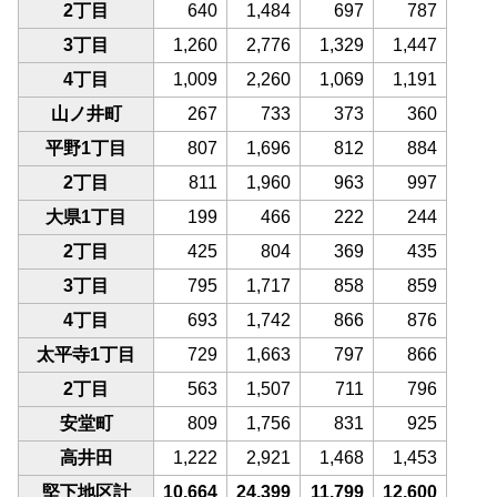
2丁目
640
1,484
697
787
3丁目
1,260
2,776
1,329
1,447
4丁目
1,009
2,260
1,069
1,191
山ノ井町
267
733
373
360
平野1丁目
807
1,696
812
884
2丁目
811
1,960
963
997
大県1丁目
199
466
222
244
2丁目
425
804
369
435
3丁目
795
1,717
858
859
4丁目
693
1,742
866
876
太平寺1丁目
729
1,663
797
866
2丁目
563
1,507
711
796
安堂町
809
1,756
831
925
高井田
1,222
2,921
1,468
1,453
堅下地区計
10,664
24,399
11,799
12,600