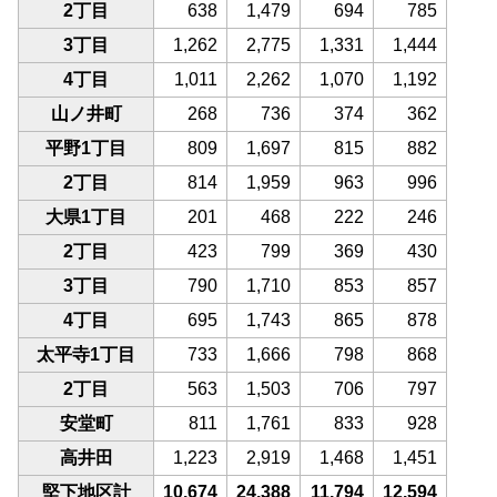
2丁目
638
1,479
694
785
3丁目
1,262
2,775
1,331
1,444
4丁目
1,011
2,262
1,070
1,192
山ノ井町
268
736
374
362
平野1丁目
809
1,697
815
882
2丁目
814
1,959
963
996
大県1丁目
201
468
222
246
2丁目
423
799
369
430
3丁目
790
1,710
853
857
4丁目
695
1,743
865
878
太平寺1丁目
733
1,666
798
868
2丁目
563
1,503
706
797
安堂町
811
1,761
833
928
高井田
1,223
2,919
1,468
1,451
堅下地区計
10,674
24,388
11,794
12,594