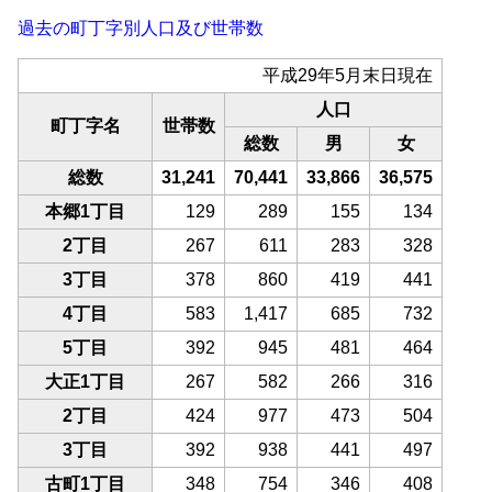
過去の町丁字別人口及び世帯数
平成29年5月末日現在
人口
町丁字名
世帯数
総数
男
女
総数
31,241
70,441
33,866
36,575
本郷1丁目
129
289
155
134
2丁目
267
611
283
328
3丁目
378
860
419
441
4丁目
583
1,417
685
732
5丁目
392
945
481
464
大正1丁目
267
582
266
316
2丁目
424
977
473
504
3丁目
392
938
441
497
古町1丁目
348
754
346
408