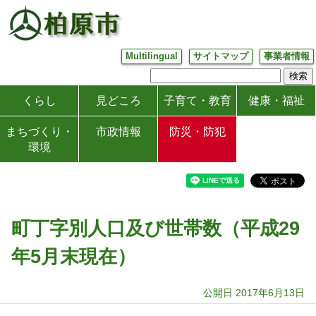
Multilingual
サイトマップ
事業者情報
くらし
見どころ
子育て・教育
健康・福祉
まちづくり・
市政情報
防災・防犯
環境
町丁字別人口及び世帯数（平成29
年5月末現在）
公開日 2017年6月13日