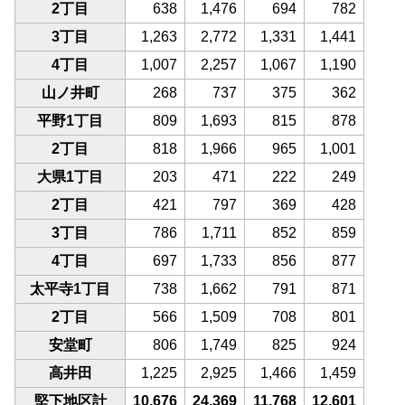
2丁目
638
1,476
694
782
3丁目
1,263
2,772
1,331
1,441
4丁目
1,007
2,257
1,067
1,190
山ノ井町
268
737
375
362
平野1丁目
809
1,693
815
878
2丁目
818
1,966
965
1,001
大県1丁目
203
471
222
249
2丁目
421
797
369
428
3丁目
786
1,711
852
859
4丁目
697
1,733
856
877
太平寺1丁目
738
1,662
791
871
2丁目
566
1,509
708
801
安堂町
806
1,749
825
924
高井田
1,225
2,925
1,466
1,459
堅下地区計
10,676
24,369
11,768
12,601