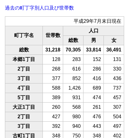
過去の町丁字別人口及び世帯数
平成29年7月末日現在
人口
町丁字名
世帯数
総数
男
女
総数
31,218
70,305
33,814
36,491
本郷1丁目
128
283
152
131
2丁目
268
616
286
330
3丁目
377
852
416
436
4丁目
588
1,426
689
737
5丁目
389
931
474
457
大正1丁目
260
568
261
307
2丁目
427
980
476
504
3丁目
392
940
443
497
古町1丁目
348
750
348
402