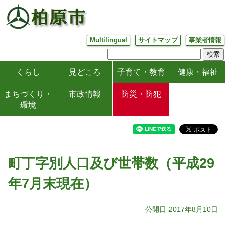
Multilingual
サイトマップ
事業者情報
くらし
見どころ
子育て・教育
健康・福祉
まちづくり・
市政情報
防災・防犯
環境
町丁字別人口及び世帯数（平成29
年7月末現在）
公開日 2017年8月10日