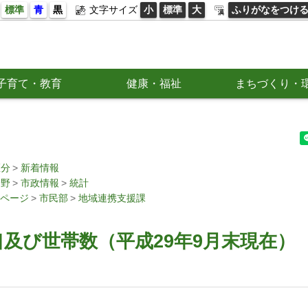
標準
青
黒
文字サイズ
小
標準
大
ふりがなをつけ
子育て・教育
健康・福祉
まちづくり・
区分
新着情報
分野
市政情報
統計
ページ
市民部
地域連携支援課
及び世帯数（平成29年9月末現在）