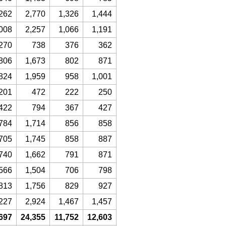
262
2,770
1,326
1,444
008
2,257
1,066
1,191
270
738
376
362
806
1,673
802
871
824
1,959
958
1,001
201
472
222
250
422
794
367
427
784
1,714
856
858
705
1,745
858
887
740
1,662
791
871
566
1,504
706
798
813
1,756
829
927
227
2,924
1,467
1,457
697
24,355
11,752
12,603