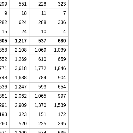
299
551
228
323
9
18
11
7
282
624
288
336
15
24
10
14
605
1,217
537
680
853
2,108
1,069
1,039
552
1,269
610
659
771
3,618
1,772
1,846
748
1,688
784
904
536
1,247
593
654
881
2,062
1,065
997
291
2,909
1,370
1,539
193
323
151
172
260
520
225
295
571
1,209
574
635