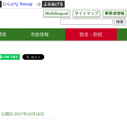
る
ひらがな
Romaji
よみあげる
Multilingual
サイトマップ
事業者情報
環境
市政情報
防災・防犯
公開日 2017年10月16日