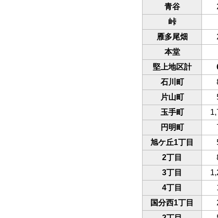
青谷
峠
雁多尾畑
本堂
堅上地区計
石川町
片山町
玉手町
1,
円明町
旭ケ丘1丁目
2丁目
3丁目
1,
4丁目
国分西1丁目
2丁目