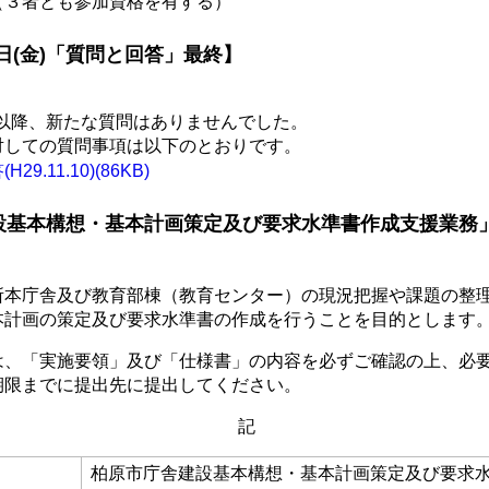
（３者とも参加資格を有する）
7日(金)「質問と回答」最終】
0日以降、新たな質問はありませんでした。
対しての質問事項は以下のとおりです。
9.11.10)(86KB)
設基本構想・基本計画策定及び要求水準書作成支援業務
】
所本庁舎及び教育部棟（教育センター）の現況把握や課題の整
本計画の策定及び要求水準書の作成を行うことを目的とします
は、「実施要領」及び「仕様書」の内容を必ずご確認の上、必
期限までに提出先に提出してください。
記
柏原市庁舎建設基本構想・基本計画策定及び要求