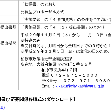
「仕様書」のとおり
公募型プロポーザル方式
「実施要領」の「４ 参加資格」の条件を全て満た
る提出書類
「実施要領」の「４ （１）提出書類」のとおり
平成２９年１１月２日（木）から１１月１０日（
※持参のみ
の提出期間
※受付時間は、月曜日から金曜日までの９時から
※平成２９年１１月３日（金）は文化の日のため
柏原市政策推進部企画調整課
所在地 大阪府柏原市安堂町１番５５号
柏原市役所本庁２階
電話 ０７２－９７１－１０００
FAX番号 ： ０７２－９７１－５０８９
Email：
kikaku@city.kashiwara.lg.jp
書及び応募関係各様式のダウンロード】
B)