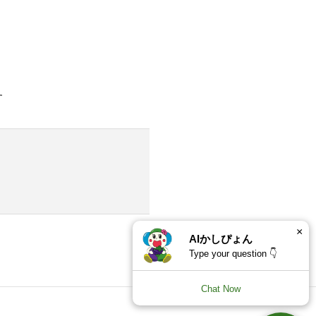
す
×
AIかしぴょん
Type your question 👇
Chat Now