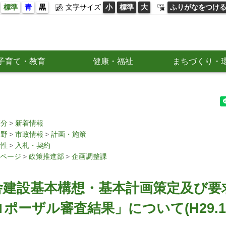
標準
青
黒
文字サイズ
小
標準
大
ふりがなをつけ
子育て・教育
健康・福祉
まちづくり・
区分
新着情報
分野
市政情報
計画・施策
属性
入札・契約
ページ
政策推進部
企画調整課
舎建設基本構想・基本計画策定及び要
ポーザル審査結果」について(H29.12