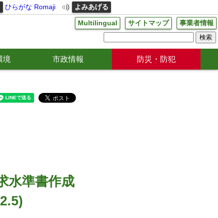
る
ひらがな
Romaji
よみあげる
Multilingual
サイトマップ
事業者情報
環境
市政情報
防災・防犯
求水準書作成
.5)