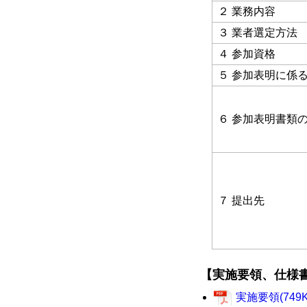
２ 業務内容
３ 業者選定方法
４ 参加資格
５ 参加表明に係
６ 参加表明書類
７ 提出先
【実施要領、仕様
実施要領(749K