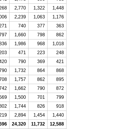
268
2,770
1,322
1,448
006
2,239
1,063
1,176
271
740
377
363
797
1,660
798
862
836
1,986
968
1,018
203
471
223
248
420
790
369
421
790
1,732
864
868
708
1,757
862
895
742
1,662
790
872
569
1,500
701
799
802
1,744
826
918
219
2,894
1,454
1,440
696
24,320
11,732
12,588