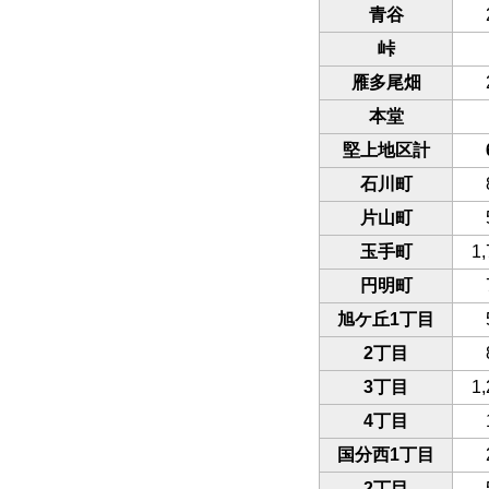
青谷
峠
雁多尾畑
本堂
堅上地区計
石川町
片山町
玉手町
1,
円明町
旭ケ丘1丁目
2丁目
3丁目
1,
4丁目
国分西1丁目
2丁目