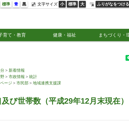
標準
青
黒
文字サイズ
小
標準
大
ふりがなをつけ
子育て・教育
健康・福祉
まちづくり・
区分
新着情報
分野
市政情報
統計
ページ
市民部
地域連携支援課
及び世帯数（平成29年12月末現在）