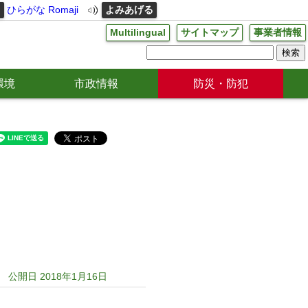
る
ひらがな
Romaji
よみあげる
Multilingual
サイトマップ
事業者情報
環境
市政情報
防災・防犯
公開日 2018年1月16日