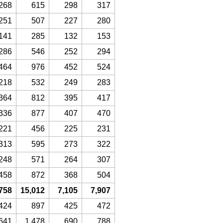
268
615
298
317
251
507
227
280
141
285
132
153
286
546
252
294
464
976
452
524
218
532
249
283
364
812
395
417
336
877
407
470
221
456
225
231
313
595
273
322
248
571
264
307
458
872
368
504
758
15,012
7,105
7,907
424
897
425
472
641
1,478
690
788