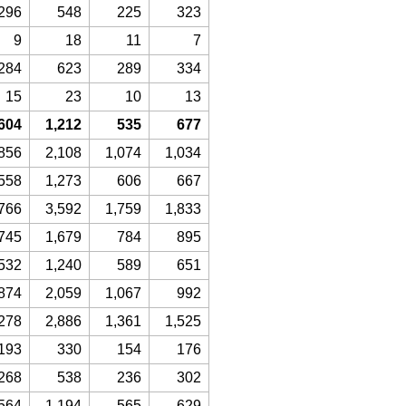
296
548
225
323
9
18
11
7
284
623
289
334
15
23
10
13
604
1,212
535
677
856
2,108
1,074
1,034
558
1,273
606
667
766
3,592
1,759
1,833
745
1,679
784
895
532
1,240
589
651
874
2,059
1,067
992
278
2,886
1,361
1,525
193
330
154
176
268
538
236
302
564
1,194
565
629