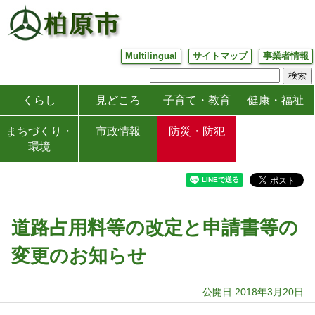
Multilingual
サイトマップ
事業者情報
くらし
見どころ
子育て・教育
健康・福祉
まちづくり・
市政情報
防災・防犯
環境
道路占用料等の改定と申請書等の
変更のお知らせ
公開日 2018年3月20日