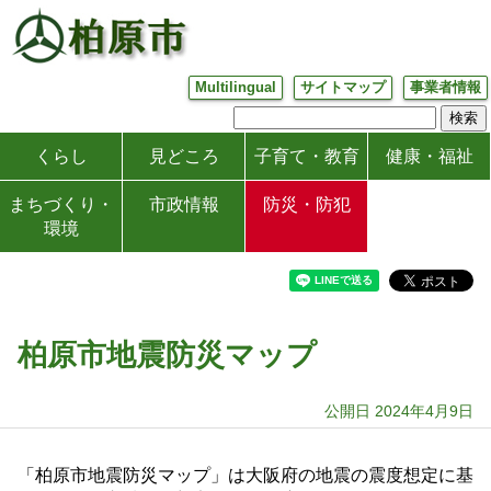
Multilingual
サイトマップ
事業者情報
くらし
見どころ
子育て・教育
健康・福祉
まちづくり・
市政情報
防災・防犯
環境
柏原市地震防災マップ
公開日 2024年4月9日
「柏原市地震防災マップ」は大阪府の地震の震度想定に基