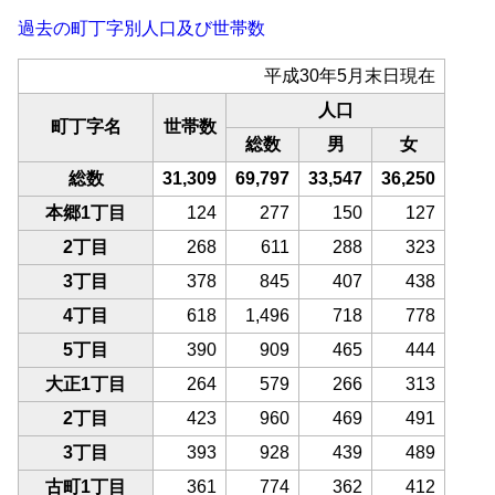
過去の町丁字別人口及び世帯数
平成30年5月末日現在
人口
町丁字名
世帯数
総数
男
女
総数
31,309
69,797
33,547
36,250
本郷1丁目
124
277
150
127
2丁目
268
611
288
323
3丁目
378
845
407
438
4丁目
618
1,496
718
778
5丁目
390
909
465
444
大正1丁目
264
579
266
313
2丁目
423
960
469
491
3丁目
393
928
439
489
古町1丁目
361
774
362
412