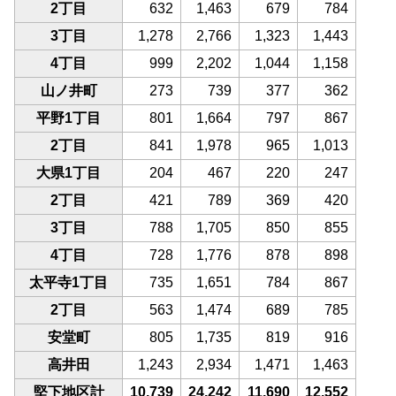
2丁目
632
1,463
679
784
3丁目
1,278
2,766
1,323
1,443
4丁目
999
2,202
1,044
1,158
山ノ井町
273
739
377
362
平野1丁目
801
1,664
797
867
2丁目
841
1,978
965
1,013
大県1丁目
204
467
220
247
2丁目
421
789
369
420
3丁目
788
1,705
850
855
4丁目
728
1,776
878
898
太平寺1丁目
735
1,651
784
867
2丁目
563
1,474
689
785
安堂町
805
1,735
819
916
高井田
1,243
2,934
1,471
1,463
堅下地区計
10,739
24,242
11,690
12,552