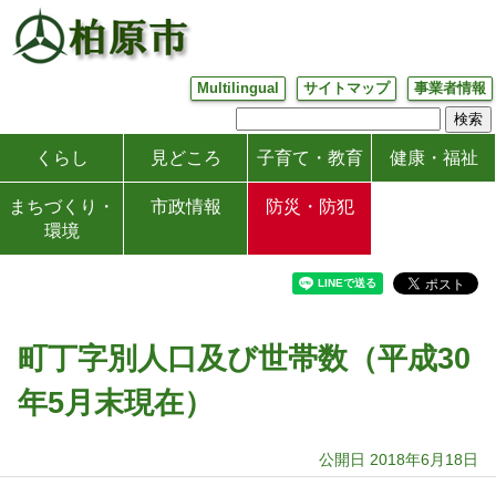
Multilingual
サイトマップ
事業者情報
くらし
見どころ
子育て・教育
健康・福祉
まちづくり・
市政情報
防災・防犯
環境
町丁字別人口及び世帯数（平成30
年5月末現在）
公開日 2018年6月18日