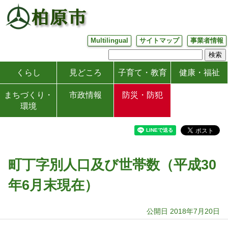
Multilingual
サイトマップ
事業者情報
くらし
見どころ
子育て・教育
健康・福祉
まちづくり・
市政情報
防災・防犯
環境
町丁字別人口及び世帯数（平成30
年6月末現在）
公開日 2018年7月20日