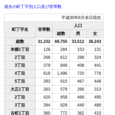
過去の町丁字別人口及び世帯数
平成30年6月末日現在
人口
町丁字名
世帯数
総数
男
女
総数
31,332
69,755
33,512
36,243
本郷1丁目
126
284
153
131
2丁目
268
612
288
324
3丁目
379
849
408
441
4丁目
618
1,496
720
776
5丁目
393
915
467
448
大正1丁目
263
579
266
313
2丁目
420
958
468
490
3丁目
394
929
440
489
古町1丁目
360
772
362
410