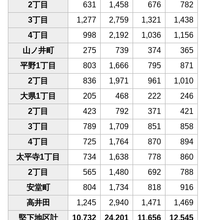
2丁目
631
1,458
676
782
3丁目
1,277
2,759
1,321
1,438
4丁目
998
2,192
1,036
1,156
山ノ井町
275
739
374
365
平野1丁目
803
1,666
795
871
2丁目
836
1,971
961
1,010
大県1丁目
205
468
222
246
2丁目
423
792
371
421
3丁目
789
1,709
851
858
4丁目
725
1,764
870
894
太平寺1丁目
734
1,638
778
860
2丁目
565
1,480
692
788
安堂町
804
1,734
818
916
高井田
1,245
2,940
1,471
1,469
堅下地区計
10,732
24,201
11,656
12,545