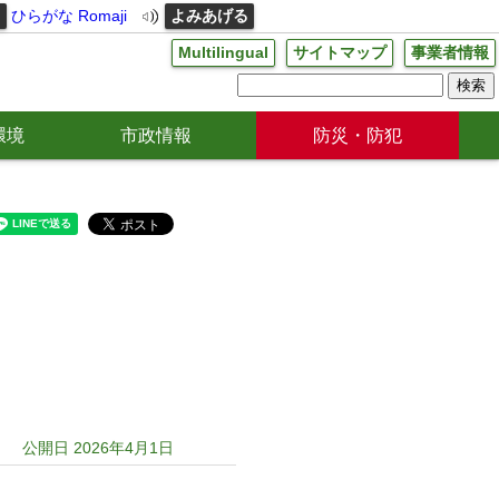
る
ひらがな
Romaji
よみあげる
Multilingual
サイトマップ
事業者情報
環境
市政情報
防災・防犯
公開日 2026年4月1日