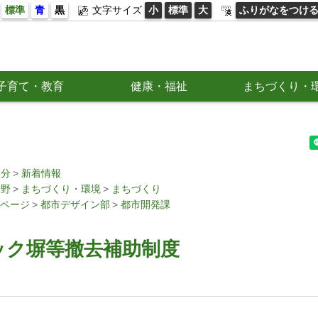
標準
青
黒
文字サイズ
小
標準
大
ふりがなをつけ
子育て・教育
健康・福祉
まちづくり・
区分
新着情報
分野
まちづくり・環境
まちづくり
ページ
都市デザイン部
都市開発課
ック塀等撤去補助制度