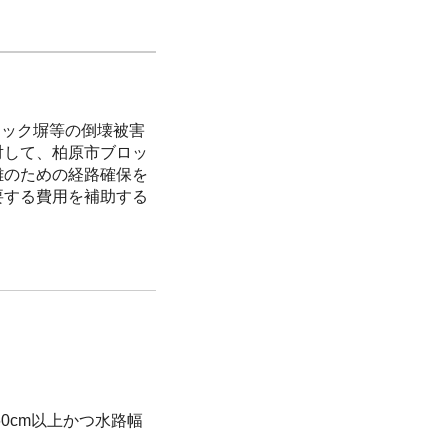
ロック塀等の倒壊被害
対して、柏原市ブロッ
難のための経路確保を
要する費用を補助する
60cm以上かつ水路幅