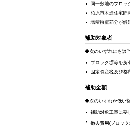
同一敷地のブロッ
柏原市木造住宅除
増積擁壁部分が解
補助対象者
◆
次のいずれにも該
ブロック塀等を所
固定資産税及び都
補助金額
◆
次のいずれか低い
補助対象工事に要
撤去費用(ブロック塀