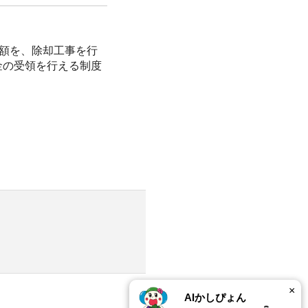
額を、除却工事を行
金の受領を行える制度
！
×
AIかしぴょん