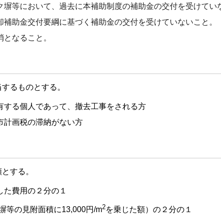
ク塀等において、過去に本補助制度の補助金の交付を受けてい
却補助金交付要綱に基づく補助金の交付を受けていないこと。
消となること。
当するものとする。
有する個人であって、撤去工事をされる方
市計画税の滞納がない方
額とする。
した費用の２分の１
2
等の見附面積に13,000円/m
を乗じた額）の２分の１