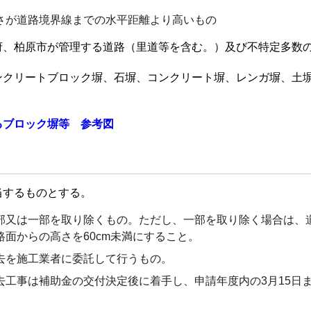
さが道路境界線までの水平距離より高いもの
府、柏原市が管理する道路（里道等を含む。）及び不特定多数
ンクリートブロック塀、石塀、コンクリート塀、レンガ塀、土
るブロック塀等 参考図
当するものとする。
部又は一部を取り除くもの。ただし、一部を取り除く場合は、
路面からの高さを
60cm未満にすること。
去を施工業者に委託して行うもの。
去工事は補助金の交付決定後に着手し、申請年度内の3月15日