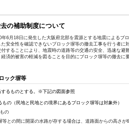
撤去の補助制度について
0年6月18日に発生した大阪府北部を震源とする地震によるブ
した安全性を確認できないブロック塀等の撤去工事を行う者に
交付することにより、地震時の道路等の交通の安全、迅速な避
・経済的被害の軽減を図ることを目的にブロック塀等の撤去に
。
ロック塀等
当するものとする。※下記の図面参照
るもの（民地と民地との境界にあるブロック塀等は対象外）
のもの
塀等との間に開渠の水路が存する場合は、道路面からの高さが