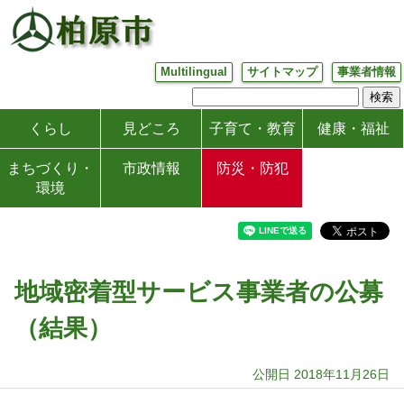
Multilingual
サイトマップ
事業者情報
くらし
見どころ
子育て・教育
健康・福祉
まちづくり・
市政情報
防災・防犯
環境
地域密着型サービス事業者の公募
（結果）
公開日 2018年11月26日