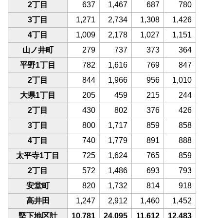
2丁目
637
1,467
687
780
3丁目
1,271
2,734
1,308
1,426
4丁目
1,009
2,178
1,027
1,151
山ノ井町
279
737
373
364
平野1丁目
782
1,616
769
847
2丁目
844
1,966
956
1,010
大県1丁目
205
459
215
244
2丁目
430
802
376
426
3丁目
800
1,717
859
858
4丁目
740
1,779
891
888
太平寺1丁目
725
1,624
765
859
2丁目
572
1,486
693
793
安堂町
820
1,732
814
918
高井田
1,247
2,912
1,460
1,452
堅下地区計
10,781
24,095
11,612
12,483