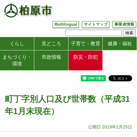
Multilingual
サイトマップ
事業者情報
くらし
見どころ
子育て・教育
健康・福祉
まちづくり・
市政情報
防災・防犯
環境
町丁字別人口及び世帯数（平成31
年1月末現在）
公開日 2019年2月25日