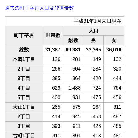
過去の町丁字別人口及び世帯数
平成31年1月末日現在
人口
町丁字名
世帯数
総数
男
女
総数
31,387
69,381
33,365
36,016
本郷1丁目
126
281
149
132
2丁目
266
604
284
320
3丁目
385
864
420
444
4丁目
629
1,488
724
764
5丁目
400
931
475
456
大正1丁目
265
575
264
311
2丁目
414
945
458
487
3丁目
393
911
426
485
古町1丁目
411
894
413
481