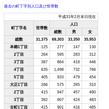
過去の町丁字別人口及び世帯数
平成31年2月末日現在
人口
町丁字名
世帯数
総数
男
女
総数
31,375
69,303
33,350
35,953
本郷1丁目
125
277
147
130
2丁目
264
595
283
312
3丁目
387
864
418
446
4丁目
635
1,498
732
766
5丁目
405
933
479
454
大正1丁目
266
575
265
310
2丁目
415
947
457
490
3丁目
392
907
424
483
古町1丁目
415
901
416
485