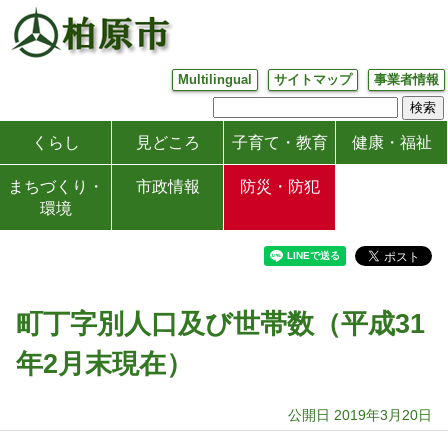
Multilingual
サイトマップ
事業者情報
くらし
見どころ
子育て・教育
健康・福祉
まちづくり・
市政情報
防災・防犯
環境
町丁字別人口及び世帯数（平成31
年2月末現在）
公開日 2019年3月20日