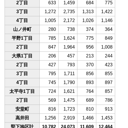
2丁目
633
1,459
684
775
3丁目
1,272
2,735
1,313
1,422
4丁目
1,005
2,172
1,026
1,146
山ノ井町
280
738
374
364
平野1丁目
785
1,624
775
849
2丁目
847
1,964
956
1,008
大県1丁目
206
457
213
244
2丁目
427
793
370
423
3丁目
795
1,711
856
855
4丁目
745
1,790
893
897
太平寺1丁目
724
1,621
764
857
2丁目
569
1,475
689
786
安堂町
816
1,723
810
913
高井田
1,256
2,919
1,466
1,453
堅下地区計
10,782
24,073
11,609
12,464