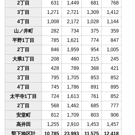
2丁目
631
1,449
681
768
3丁目
1,271
2,721
1,309
1,412
4丁目
1,008
2,172
1,028
1,144
山ノ井町
282
734
375
359
平野1丁目
785
1,621
774
847
2丁目
846
1,959
954
1,005
大県1丁目
208
460
215
245
2丁目
428
789
368
421
3丁目
795
1,705
853
852
4丁目
745
1,786
891
895
太平寺1丁目
724
1,613
761
852
2丁目
568
1,462
685
777
安堂町
812
1,709
803
906
高井田
1,255
2,910
1,453
1,457
堅下地区計
10,785
23,993
11,575
12,418