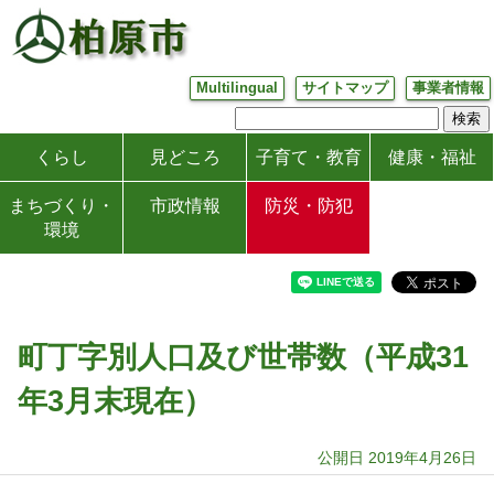
Multilingual
サイトマップ
事業者情報
くらし
見どころ
子育て・教育
健康・福祉
まちづくり・
市政情報
防災・防犯
環境
町丁字別人口及び世帯数（平成31
年3月末現在）
公開日 2019年4月26日