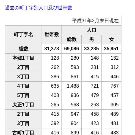
過去の町丁字別人口及び世帯数
平成31年3月末日現在
人口
町丁字名
世帯数
総数
男
女
総数
31,373
69,086
33,235
35,851
本郷1丁目
128
280
148
132
2丁目
262
593
281
312
3丁目
386
861
415
446
4丁目
635
1,488
721
767
5丁目
408
936
479
457
大正1丁目
265
568
263
305
2丁目
415
947
458
489
3丁目
392
904
423
481
古町1丁目
416
899
416
483