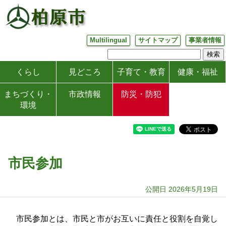
Multilingual
サイトマップ
事業者情報
くらし
見どころ
子育て・教育
健康・福祉
まちづくり・
市政情報
防災・防犯
環境
市民参加
公開日 2026年5月19日
市民参加とは、市民と市がお互いに責任と役割を自覚し