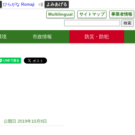
る
ひらがな
Romaji
よみあげる
Multilingual
サイトマップ
事業者情報
環境
市政情報
防災・防犯
公開日 2019年10月9日