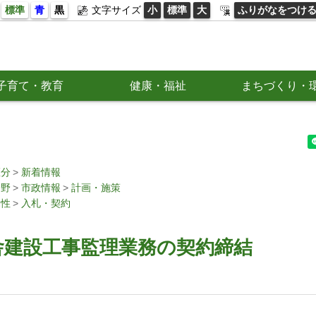
標準
青
黒
文字サイズ
小
標準
大
ふりがなをつけ
子育て・教育
健康・福祉
まちづくり・
区分
新着情報
分野
市政情報
計画・施策
属性
入札・契約
舎建設工事監理業務の契約締結