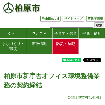
Multilingual
サイトマップ
事業者情報
くらし
見どころ
子育て・教育
健康・福祉
まちづくり・
市政情報
防災・防犯
環境
柏原市新庁舎オフィス環境整備業
務の契約締結
公開日 2020年1月14日