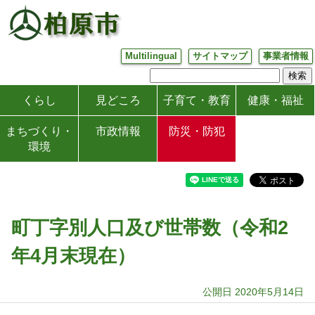
Multilingual
サイトマップ
事業者情報
くらし
見どころ
子育て・教育
健康・福祉
まちづくり・
市政情報
防災・防犯
環境
町丁字別人口及び世帯数（令和2
年4月末現在）
公開日 2020年5月14日