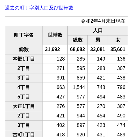
過去の町丁字別人口及び世帯数
令和2年4月末日現在
人口
町丁字名
世帯数
総数
男
女
総数
31,692
68,682
33,081
35,601
本郷1丁目
128
285
149
136
2丁目
271
595
288
307
3丁目
391
859
421
438
4丁目
663
1,544
748
796
5丁目
427
977
494
483
大正1丁目
276
577
270
307
2丁目
421
944
454
490
3丁目
402
897
423
474
古町1丁目
418
920
431
489