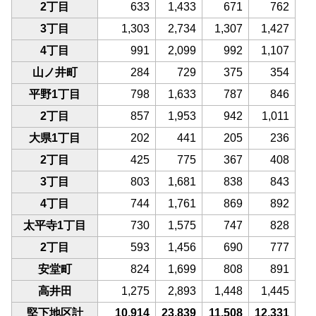
2丁目
633
1,433
671
762
3丁目
1,303
2,734
1,307
1,427
4丁目
991
2,099
992
1,107
山ノ井町
284
729
375
354
平野1丁目
798
1,633
787
846
2丁目
857
1,953
942
1,011
大県1丁目
202
441
205
236
2丁目
425
775
367
408
3丁目
803
1,681
838
843
4丁目
744
1,761
869
892
太平寺1丁目
730
1,575
747
828
2丁目
593
1,456
690
777
安堂町
824
1,699
808
891
高井田
1,275
2,893
1,448
1,445
堅下地区計
10,914
23,839
11,508
12,331