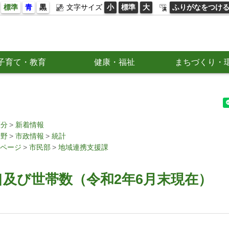
標準
青
黒
文字サイズ
小
標準
大
ふりがなをつけ
子育て・教育
健康・福祉
まちづくり・
区分
新着情報
分野
市政情報
統計
ページ
市民部
地域連携支援課
及び世帯数（令和2年6月末現在）