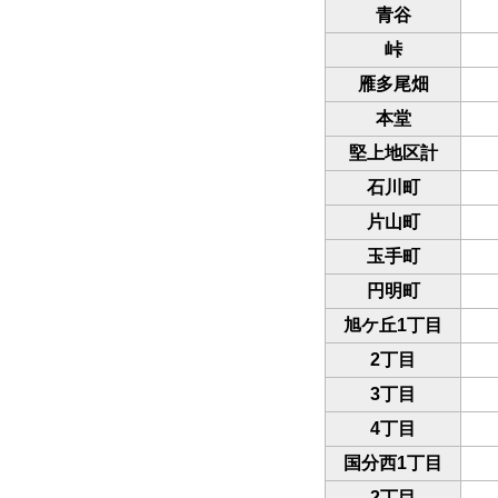
青谷
峠
雁多尾畑
本堂
堅上地区計
石川町
片山町
玉手町
円明町
旭ケ丘1丁目
2丁目
3丁目
4丁目
国分西1丁目
2丁目