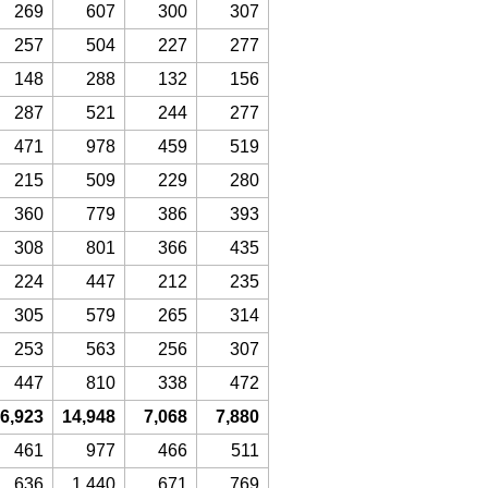
269
607
300
307
257
504
227
277
148
288
132
156
287
521
244
277
471
978
459
519
215
509
229
280
360
779
386
393
308
801
366
435
224
447
212
235
305
579
265
314
253
563
256
307
447
810
338
472
6,923
14,948
7,068
7,880
461
977
466
511
636
1,440
671
769