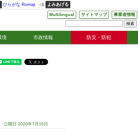
る
ひらがな
Romaji
よみあげる
Multilingual
サイトマップ
事業者情報
環境
市政情報
防災・防犯
公開日 2020年7月15日