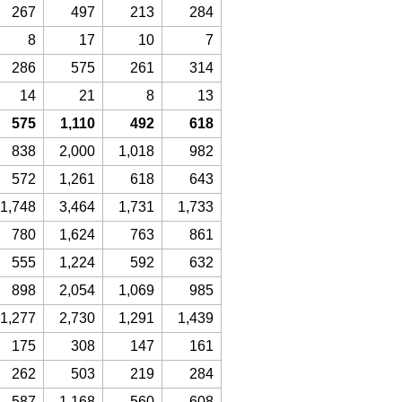
267
497
213
284
8
17
10
7
286
575
261
314
14
21
8
13
575
1,110
492
618
838
2,000
1,018
982
572
1,261
618
643
1,748
3,464
1,731
1,733
780
1,624
763
861
555
1,224
592
632
898
2,054
1,069
985
1,277
2,730
1,291
1,439
175
308
147
161
262
503
219
284
587
1,168
560
608