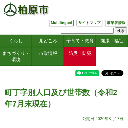
Multilingual
サイトマップ
事業者情報
くらし
見どころ
子育て・教育
健康・福祉
まちづくり・
市政情報
防災・防犯
環境
町丁字別人口及び世帯数（令和2
年7月末現在）
公開日 2020年8月17日