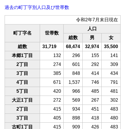
過去の町丁字別人口及び世帯数
令和2年7月末日現在
人口
町丁字名
世帯数
総数
男
女
総数
31,719
68,474
32,974
35,500
本郷1丁目
132
296
155
141
2丁目
274
601
292
309
3丁目
385
848
414
434
4丁目
671
1,537
746
791
5丁目
420
966
485
481
大正1丁目
272
569
267
302
2丁目
415
934
451
483
3丁目
405
898
418
480
古町1丁目
415
909
426
483