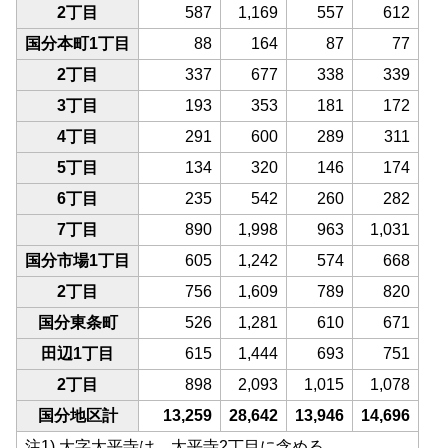
2丁目
587
1,169
557
612
国分本町1丁目
88
164
87
77
2丁目
337
677
338
339
3丁目
193
353
181
172
4丁目
291
600
289
311
5丁目
134
320
146
174
6丁目
235
542
260
282
7丁目
890
1,998
963
1,031
国分市場1丁目
605
1,242
574
668
2丁目
756
1,609
789
820
国分東条町
526
1,281
610
671
田辺1丁目
615
1,444
693
751
2丁目
898
2,093
1,015
1,078
国分地区計
13,259
28,642
13,946
14,696
注1) 大字太平寺は、太平寺2丁目に含める