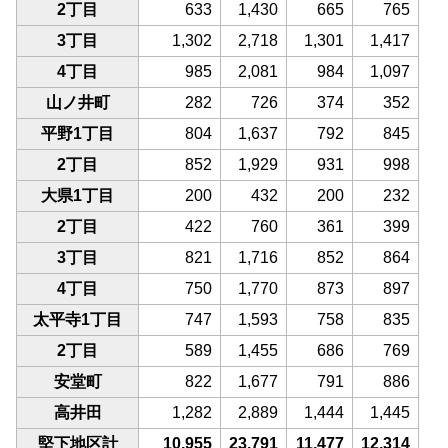
2丁目
633
1,430
665
765
3丁目
1,302
2,718
1,301
1,417
4丁目
985
2,081
984
1,097
山ノ井町
282
726
374
352
平野1丁目
804
1,637
792
845
2丁目
852
1,929
931
998
大県1丁目
200
432
200
232
2丁目
422
760
361
399
3丁目
821
1,716
852
864
4丁目
750
1,770
873
897
太平寺1丁目
747
1,593
758
835
2丁目
589
1,455
686
769
安堂町
822
1,677
791
886
高井田
1,282
2,889
1,444
1,445
堅下地区計
10,955
23,791
11,477
12,314