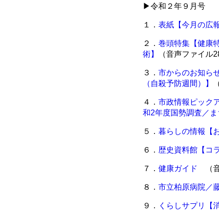
▶令和２年９月号
１．
表紙【今月の広
２．
巻頭特集【健康
術】
（音声ファイル2
３．
市からのお知ら
（自殺予防週間）】
４．
市政情報ピック
和2年度国勢調査／ま
５．
暮らしの情報【
６．
歴史資料館【コラ
７．
健康ガイド
（音
８．
市立柏原病院／
９．
くらしサプリ【