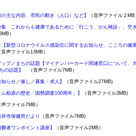
報の主な内容、市民の動き（人口）など】
（音声ファイル２MB
特集 これからも健康であるために「行こう、がん検診」、空
8MB）
せ【新型コロナウイルス感染症に関するお知らせ、こころの健
（音声ファイル13MB）
アップ／まちの話題【マイナンバーカード関連窓口について、大
ちの話題】
（音声ファイル7MB）
お知らせ／催し／募集・求人】
（音声ファイル27MB)
ム柏原の歴史「国勢調査100周年」】
（音声ファイル3MB)
声ファイル7MB）
藤井寺保健所だより
（音声ファイル7MB)
消費者ワンポイント講座】
（音声ファイル2MB）