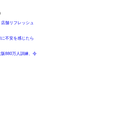
）
き店舗リフレッシュ
康に不安を感じたら
阪880万人訓練、令