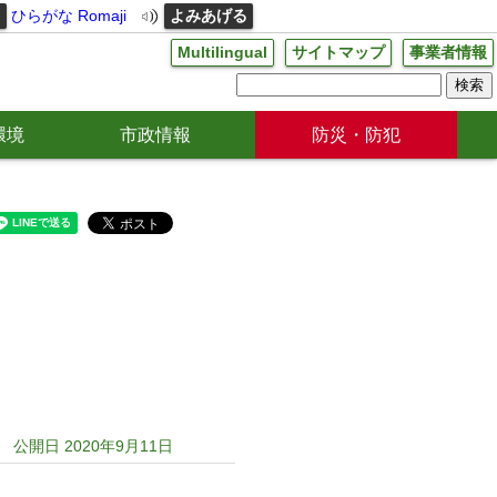
る
ひらがな
Romaji
よみあげる
Multilingual
サイトマップ
事業者情報
環境
市政情報
防災・防犯
公開日 2020年9月11日