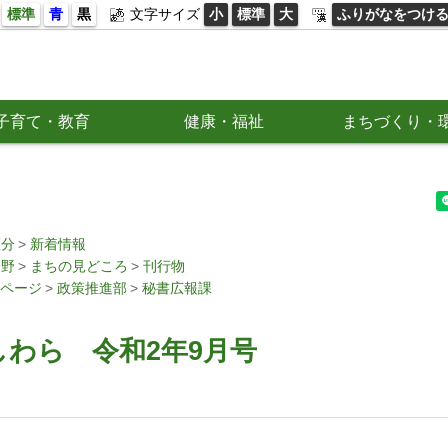
標準
青
黒
文字サイズ
小
標準
大
ふりがなをつけ
子育て・教育
健康・福祉
まちづくり・
区分
新着情報
分野
まちの見どころ
刊行物
ページ
政策推進部
秘書広報課
わら 令和2年9月号