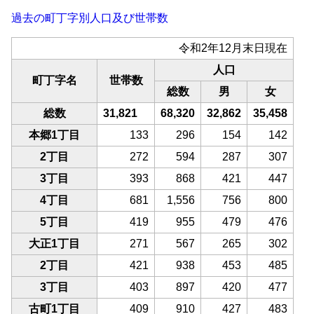
過去の町丁字別人口及び世帯数
令和2年12月末日現在
人口
町丁字名
世帯数
総数
男
女
総数
31,821
68,320
32,862
35,458
本郷1丁目
133
296
154
142
2丁目
272
594
287
307
3丁目
393
868
421
447
4丁目
681
1,556
756
800
5丁目
419
955
479
476
大正1丁目
271
567
265
302
2丁目
421
938
453
485
3丁目
403
897
420
477
古町1丁目
409
910
427
483