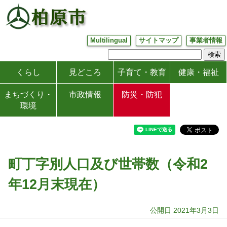
Multilingual
サイトマップ
事業者情報
くらし
見どころ
子育て・教育
健康・福祉
まちづくり・
市政情報
防災・防犯
環境
町丁字別人口及び世帯数（令和2
年12月末現在）
公開日 2021年3月3日