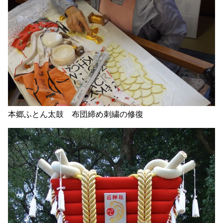
本郷ふとん太鼓 布団締め刺繍の修復