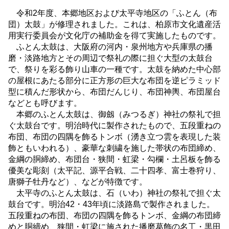
令和2年度、本郷地区および太平寺地区の「ふとん（布
団）太鼓」が修理されました。これは、柏原市文化遺産活
用実行委員会が文化庁の補助金を得て実施したものです。
ふとん太鼓は、大阪府の河内・泉州地方や兵庫県の播
磨・淡路地方とその周辺で祭礼の際に担ぐ大型の太鼓台
で、祭りを彩る飾り山車の一種です。太鼓を納めた中心部
の屋根にあたる部分に正方形の巨大な布団を逆ピラミッド
型に積んだ形状から、布団だんじり、布団神輿、布団屋台
などとも呼びます。
本郷のふとん太鼓は、御劔（みつるぎ）神社の祭礼で担
ぐ太鼓台です。明治時代に製作されたもので、五段重ねの
布団、布団の四隅を飾るトンボ（湧き立つ雲を表現した装
飾ともいわれる）、豪華な刺繍を施した帯状の布団締め、
金綱の胴締め、布団台・狭間・虹梁・勾欄・土呂板を飾る
優美な彫刻（太平記、源平合戦、二十四孝、富士巻狩り、
唐獅子牡丹など）、などが特徴です。
太平寺のふとん太鼓は、石（いわ）神社の祭礼で担ぐ太
鼓台です。明治42・43年頃に淡路島で製作されました。
五段重ねの布団、布団の四隅を飾るトンボ、金綱の布団締
めと胴締め、狭間・虹梁に施された播磨葛飾の名工・黒田