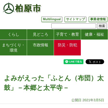
Multilingual
サイトマップ
事業者情報
くらし
見どころ
子育て・教育
健康・福祉
まちづくり・
市政情報
防災・防犯
環境
よみがえった「ふとん（布団）太
鼓」－本郷と太平寺－
公開日 2021年3月5日