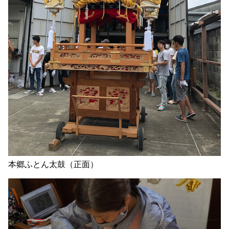
本郷ふとん太鼓（正面）