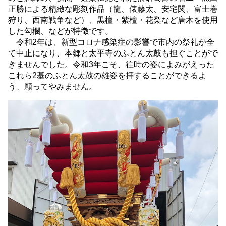
正勝による精緻な彫刻作品（龍、俵藤太、安宅関、富士巻
狩り、西南戦争など）、黒檀・紫檀・花梨など唐木を使用
した勾欄、などが特徴です。
令和2年は、新型コロナ感染症の影響で市内の祭礼が全
て中止になり、本郷と太平寺のふとん太鼓も担ぐことがで
きませんでした。令和3年こそ、往時の姿によみがえった
これら2基のふとん太鼓の雄姿を拝することができるよ
う、願ってやみません。