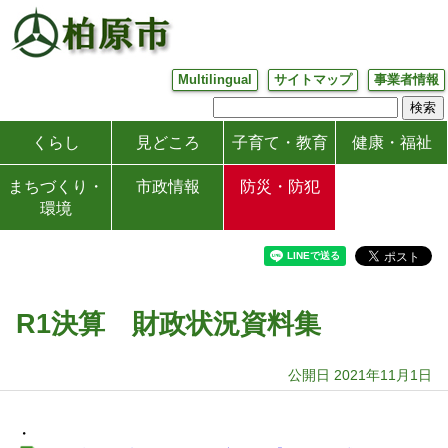
Multilingual
サイトマップ
事業者情報
くらし
見どころ
子育て・教育
健康・福祉
まちづくり・
市政情報
防災・防犯
環境
R1決算 財政状況資料集
公開日 2021年11月1日
・