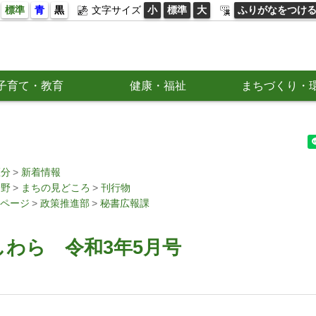
標準
青
黒
文字サイズ
小
標準
大
ふりがなをつけ
子育て・教育
健康・福祉
まちづくり・
区分
新着情報
分野
まちの見どころ
刊行物
ページ
政策推進部
秘書広報課
わら 令和3年5月号