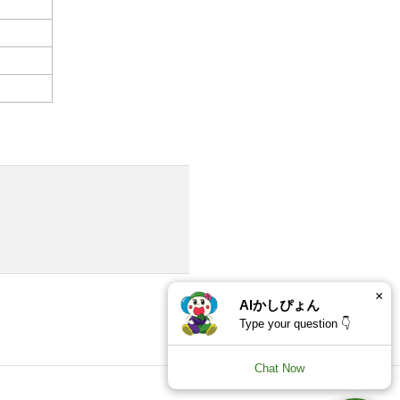
×
AIかしぴょん
Type your question 👇
Chat Now