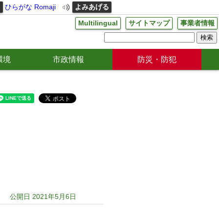
る
ひらがな
Romaji
よみあげる
Multilingual
サイトマップ
事業者情報
環境
市政情報
防災・防犯
公開日 2021年5月6日