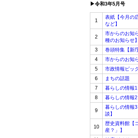
▶令和3
年5月号
表紙【今月の
1
など】
市からのお知
2
種のお知らせ
3
巻頭特集【新
4
市からのお知
5
市政情報ピッ
6
まちの話題
7
暮らしの情報1
8
暮らしの情報2
暮らしの情報
9
談】
歴史資料館【
10
産？」】