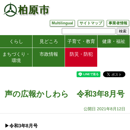
Multilingual
サイトマップ
事業者情報
くらし
見どころ
子育て・教育
健康・福祉
まちづくり・
市政情報
防災・防犯
環境
声の広報かしわら 令和3年8月号
公開日 2021年8月12日
▶令和3
年8月号