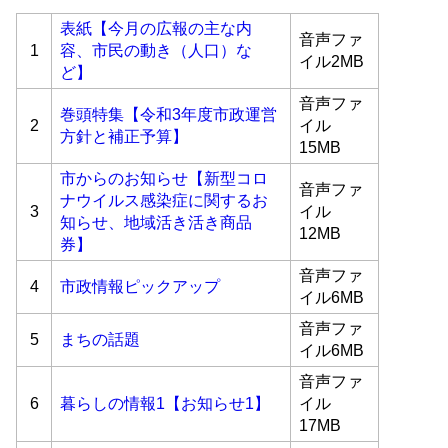
表紙【今月の広報の主な内
音声ファ
1
容、市民の動き（人口）な
イル2MB
ど】
音声ファ
巻頭特集【令和3年度市政運営
2
イル
方針と補正予算】
15MB
市からのお知らせ【新型コロ
音声ファ
ナウイルス感染症に関するお
3
イル
知らせ、地域活き活き商品
12MB
券】
音声ファ
4
市政情報ピックアップ
イル6MB
音声ファ
5
まちの話題
イル6MB
音声ファ
6
暮らしの情報1【お知らせ1】
イル
17MB