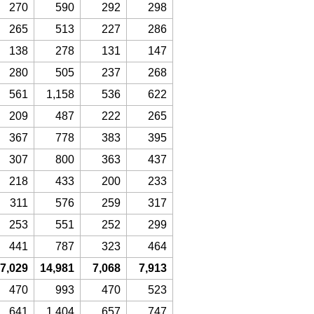
270
590
292
298
265
513
227
286
138
278
131
147
280
505
237
268
561
1,158
536
622
209
487
222
265
367
778
383
395
307
800
363
437
218
433
200
233
311
576
259
317
253
551
252
299
441
787
323
464
7,029
14,981
7,068
7,913
470
993
470
523
641
1,404
657
747