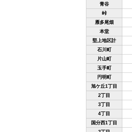
青谷
峠
雁多尾畑
本堂
堅上地区計
石川町
片山町
玉手町
円明町
旭ケ丘1丁目
2丁目
3丁目
4丁目
国分西1丁目
2丁目