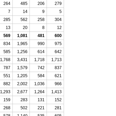
264
485
206
279
7
14
9
5
285
562
258
304
13
20
8
12
569
1,081
481
600
834
1,965
990
975
585
1,256
614
642
1,768
3,431
1,718
1,713
787
1,579
742
837
551
1,205
584
621
882
2,002
1,036
966
1,293
2,677
1,264
1,413
159
283
131
152
268
502
221
281
578
1,140
535
605