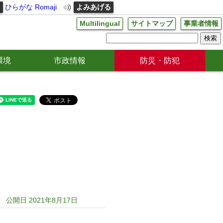
る
ひらがな
Romaji
よみあげる
Multilingual
サイトマップ
事業者情報
環境
市政情報
防災・防犯
公開日 2021年8月17日