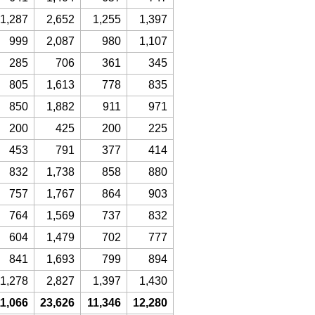
1,287
2,652
1,255
1,397
999
2,087
980
1,107
285
706
361
345
805
1,613
778
835
850
1,882
911
971
200
425
200
225
453
791
377
414
832
1,738
858
880
757
1,767
864
903
764
1,569
737
832
604
1,479
702
777
841
1,693
799
894
1,278
2,827
1,397
1,430
1,066
23,626
11,346
12,280