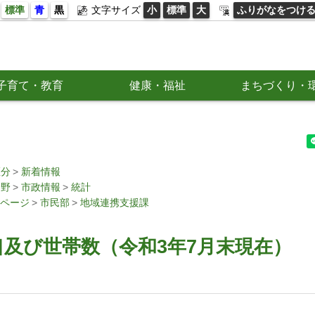
標準
青
黒
文字サイズ
小
標準
大
ふりがなをつけ
子育て・教育
健康・福祉
まちづくり・
区分
新着情報
分野
市政情報
統計
ページ
市民部
地域連携支援課
及び世帯数（令和3年7月末現在）