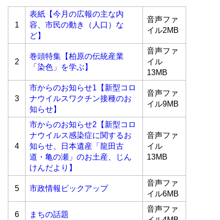
表紙【今月の広報の主な内
音声ファ
1
容、市民の動き（人口）な
イル2MB
ど】
音声ファ
巻頭特集【柏原の伝統産業
2
イル
「染色」を学ぶ】
13MB
市からのお知らせ1【新型コロ
音声ファ
3
ナウイルスワクチン接種のお
イル9MB
知らせ】
市からのお知らせ2【新型コロ
ナウイルス感染症に関するお
音声ファ
4
知らせ、日本遺産「龍田古
イル
道・亀の瀬」のお土産、じん
13MB
けんだより】
音声ファ
5
市政情報ピックアップ
イル6MB
音声ファ
6
まちの話題
イル4MB