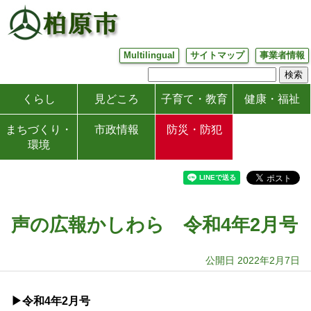
Multilingual
サイトマップ
事業者情報
くらし
見どころ
子育て・教育
健康・福祉
まちづくり・
市政情報
防災・防犯
環境
声の広報かしわら 令和4年2月号
公開日 2022年2月7日
▶令和4
年2月号