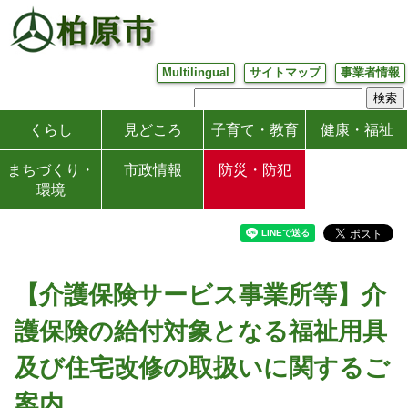
Multilingual
サイトマップ
事業者情報
くらし
見どころ
子育て・教育
健康・福祉
まちづくり・
市政情報
防災・防犯
環境
【介護保険サービス事業所等】介
護保険の給付対象となる福祉用具
及び住宅改修の取扱いに関するご
案内